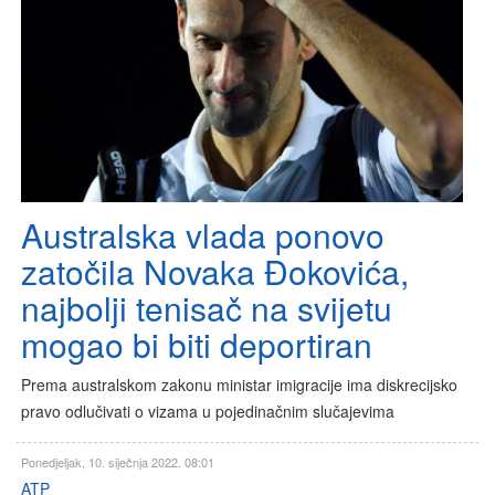
Australska vlada ponovo
zatočila Novaka Đokovića,
najbolji tenisač na svijetu
mogao bi biti deportiran
Prema australskom zakonu ministar imigracije ima diskrecijsko
pravo odlučivati o vizama u pojedinačnim slučajevima
Ponedjeljak, 10. siječnja 2022. 08:01
ATP