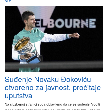
ATP
Suđenje Novaku Đokoviću
otvoreno za javnost, pročitaje
uputstva
Na službenoj stranici suda objavljeno da će se suđenje "voditi
tehnologijom daljinskog pristupa i može ga pratiti bilo koji član