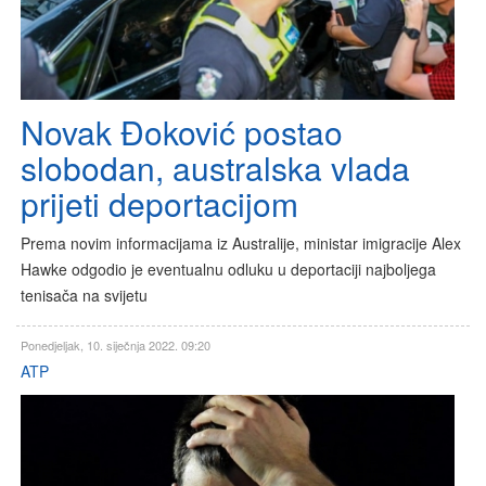
Novak Đoković postao
slobodan, australska vlada
prijeti deportacijom
Prema novim informacijama iz Australije, ministar imigracije Alex
Hawke odgodio je eventualnu odluku u deportaciji najboljega
tenisača na svijetu
Ponedjeljak, 10. siječnja 2022. 09:20
ATP