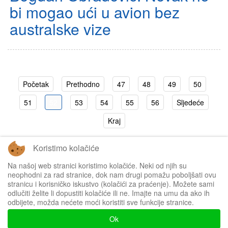
bi mogao ući u avion bez
australske vize
Početak
Prethodno
47
48
49
50
51
52
53
54
55
56
Sljedeće
Kraj
Koristimo kolačiće
Stranica 52 od 70
Na našoj web stranici koristimo kolačiće. Neki od njih su
neophodni za rad stranice, dok nam drugi pomažu poboljšati ovu
stranicu i korisničko iskustvo (kolačići za praćenje). Možete sami
odlučiti želite li dopustiti kolačiće ili ne. Imajte na umu da ako ih
odbijete, možda nećete moći koristiti sve funkcije stranice.
Impressum
Ok