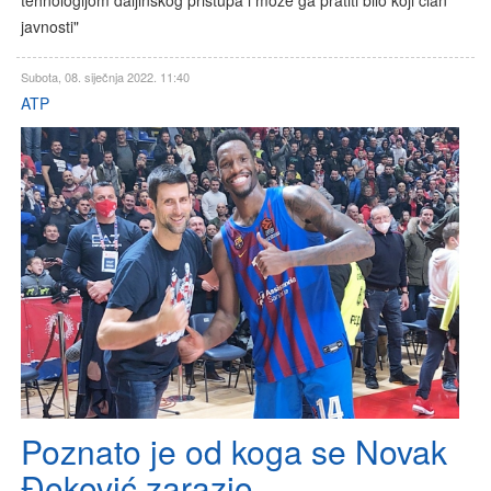
javnosti"
Subota, 08. siječnja 2022. 11:40
ATP
Poznato je od koga se Novak
Đoković zarazio