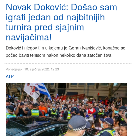
Novak Đoković: Došao sam
igrati jedan od najbitnijih
turnira pred sjajnim
navijačima!
Đoković i njegov tim u kojemu je Goran Ivanišević, konačno se
počeo baviti tenisom nakon nekoliko dana zatočeništva
Ponedjeljak, 10. siječnja 2022. 12:23
ATP