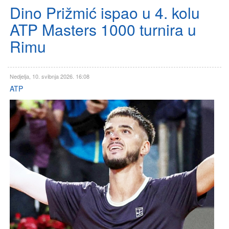
Dino Prižmić ispao u 4. kolu
ATP Masters 1000 turnira u
Rimu
Nedjelja, 10. svibnja 2026. 16:08
ATP