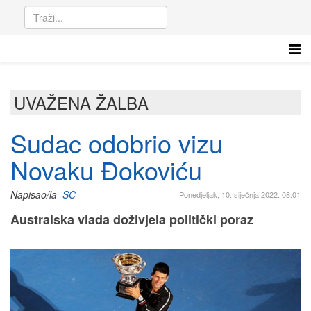
UVAŽENA ŽALBA
Sudac odobrio vizu
Novaku Đokoviću
Napisao/la
SC
Ponedjeljak, 10. siječnja 2022. 08:01
Australska vlada doživjela politički poraz