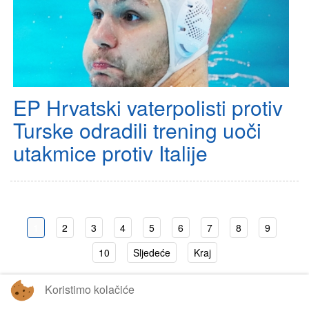
EP Hrvatski vaterpolisti protiv
Turske odradili trening uoči
utakmice protiv Italije
1
2
3
4
5
6
7
8
9
10
Sljedeće
Kraj
Koristimo kolačiće
Stranica 1 od 35