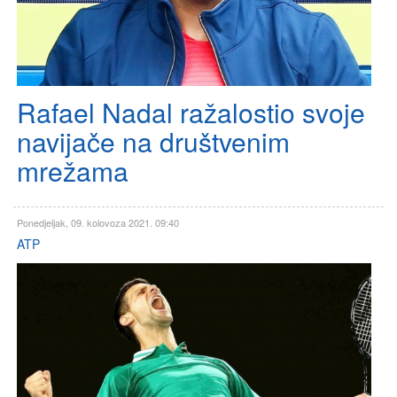
Rafael Nadal ražalostio svoje
navijače na društvenim
mrežama
Ponedjeljak, 09. kolovoza 2021. 09:40
ATP