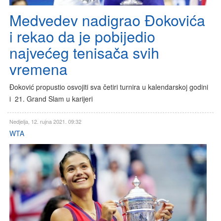
Medvedev nadigrao Đokovića
i rekao da je pobijedio
najvećeg tenisača svih
vremena
Đoković propustio osvojiti sva četiri turnira u kalendarskoj godini
i 21. Grand Slam u karijeri
Nedjelja, 12. rujna 2021. 09:32
WTA