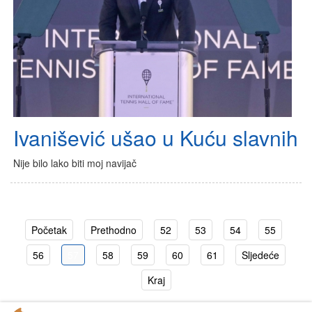
Ivanišević ušao u Kuću slavnih
Nije bilo lako biti moj navijač
Početak
Prethodno
52
53
54
55
56
57
58
59
60
61
Sljedeće
Kraj