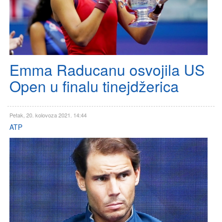
Emma Raducanu osvojila US
Open u finalu tinejdžerica
Petak, 20. kolovoza 2021. 14:44
ATP