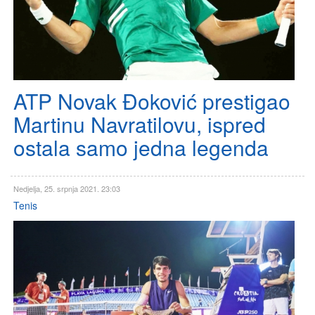
ATP Novak Đoković prestigao
Martinu Navratilovu, ispred
ostala samo jedna legenda
Nedjelja, 25. srpnja 2021. 23:03
Tenis