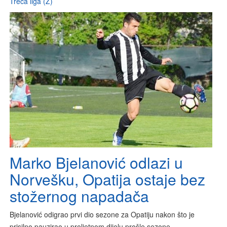
Treća liga (Z)
Marko Bjelanović odlazi u
Norvešku, Opatija ostaje bez
stožernog napadača
Bjelanović odigrao prvi dio sezone za Opatiju nakon što je
prisilno pauzirao u proljetnom dijelu prošle sezone