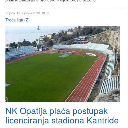
Srijeda, 15. siječnja 2020. 18:02
Treća liga (Z)
NK Opatija plaća postupak
licenciranja stadiona Kantride