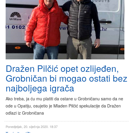
Dražen Pilčić opet ozlijeđen,
Grobničan bi mogao ostati bez
najboljega igrača
Ako treba, ja ću mu platiti da ostane u Grobničanu samo da ne
ode u Opatiju, osujetio je Mladen Pilčić spekulacije da Dražen
odlazi iz Grobničana
Ponedjeljak, 20. siječnja 2020. 18:37