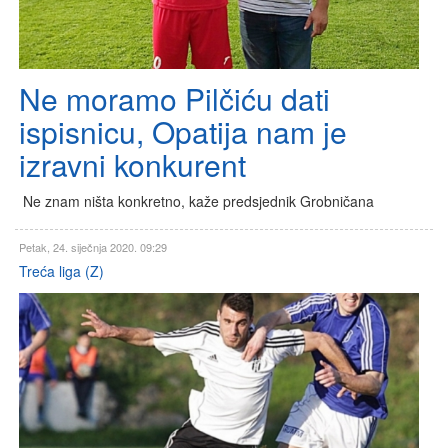
Ne moramo Pilčiću dati
ispisnicu, Opatija nam je
izravni konkurent
Ne znam ništa konkretno, kaže predsjednik Grobničana
Petak, 24. siječnja 2020. 09:29
Treća liga (Z)