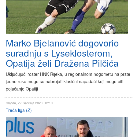
Marko Bjelanović dogovorio
suradnju s Lyseklosterom,
Opatija želi Dražena Pilčića
Uključujući roster HNK Rijeka, u regionalnom nogometu na prste
jedne ruke mogu se nabrojati klasični napadači koji mogu biti
pojačanje Opatiji
Srijeda, 22. siječnja 2020. 12:19
Treća liga (Z)