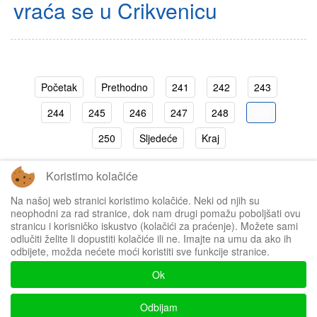
vraća se u Crikvenicu
Početak
Prethodno
241
242
243
244
245
246
247
248
249
250
Sljedeće
Kraj
Koristimo kolačiće
Stranica 249 od 250
Na našoj web stranici koristimo kolačiće. Neki od njih su
neophodni za rad stranice, dok nam drugi pomažu poboljšati ovu
stranicu i korisničko iskustvo (kolačići za praćenje). Možete sami
odlučiti želite li dopustiti kolačiće ili ne. Imajte na umu da ako ih
odbijete, možda nećete moći koristiti sve funkcije stranice.
Impressum
Ok
Politika privatnosti
Odbijam