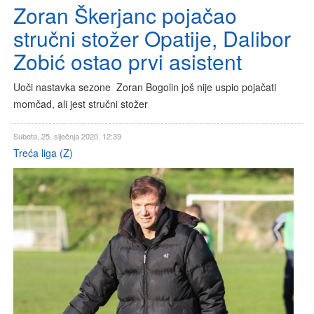
Zoran Škerjanc pojačao
stručni stožer Opatije, Dalibor
Zobić ostao prvi asistent
Uoči nastavka sezone Zoran Bogolin još nije uspio pojačati
momčad, ali jest stručni stožer
Subota, 25. siječnja 2020. 12:39
Treća liga (Z)