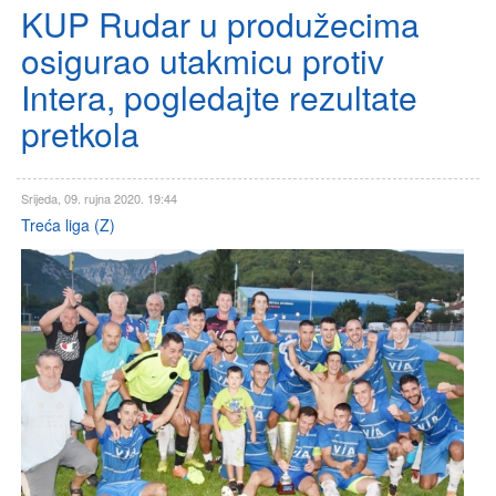
KUP Rudar u produžecima
osigurao utakmicu protiv
Intera, pogledajte rezultate
pretkola
Srijeda, 09. rujna 2020. 19:44
Treća liga (Z)