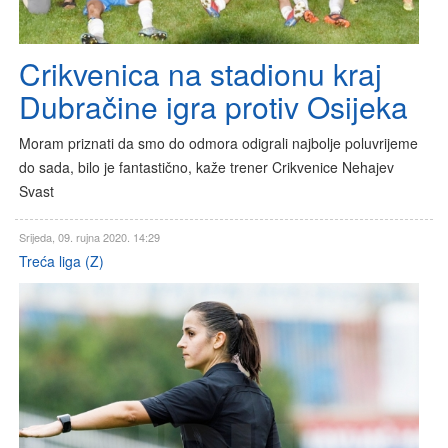
Crikvenica na stadionu kraj
Dubračine igra protiv Osijeka
Moram priznati da smo do odmora odigrali najbolje poluvrijeme
do sada, bilo je fantastično, kaže trener Crikvenice Nehajev
Svast
Srijeda, 09. rujna 2020. 14:29
Treća liga (Z)