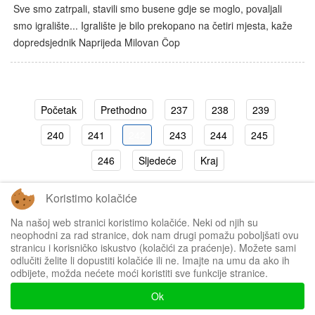
Sve smo zatrpali, stavili smo busene gdje se moglo, povaljali
smo igralište... Igralište je bilo prekopano na četiri mjesta, kaže
dopredsjednik Naprijeda Milovan Čop
Početak
Prethodno
237
238
239
240
241
242
243
244
245
246
Sljedeće
Kraj
Koristimo kolačiće
Stranica 242 od 250
Na našoj web stranici koristimo kolačiće. Neki od njih su
neophodni za rad stranice, dok nam drugi pomažu poboljšati ovu
stranicu i korisničko iskustvo (kolačići za praćenje). Možete sami
odlučiti želite li dopustiti kolačiće ili ne. Imajte na umu da ako ih
odbijete, možda nećete moći koristiti sve funkcije stranice.
Impressum
Ok