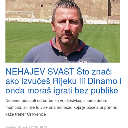
NEHAJEV SVAST Što znači
ako izvučeš Rijeku ili Dinamo i
onda moraš igrati bez publike
Nećemo odustati od borbe za vrh ljestvice, imamo dobru
momčad, ali nije to više ona momčad koja je počela pripreme,
kaže trener Crikvenice
Nedjelja, 06. rujna 2020. 19:08