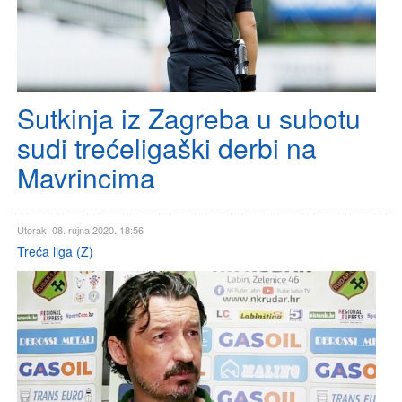
Sutkinja iz Zagreba u subotu
sudi trećeligaški derbi na
Mavrincima
Utorak, 08. rujna 2020. 18:56
Treća liga (Z)