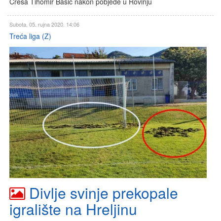
Cresa Tihomir Bašić nakon pobjede u Rovinju
Subota, 05. rujna 2020. 14:06
Treća liga (Z)
Divlje svinje prekopale
igralište na Hreljinu