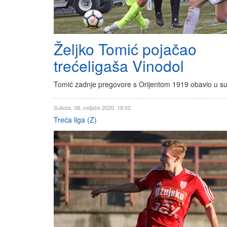
Željko Tomić pojačao
trećeligaša Vinodol
Tomić zadnje pregovore s Orijentom 1919 obavio u s
Subota, 08. veljače 2020. 19:02
Treća liga (Z)