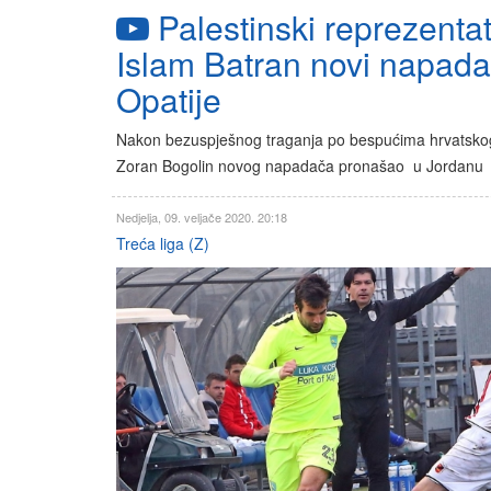
Palestinski reprezentat
Islam Batran novi napad
Opatije
Nakon bezuspješnog traganja po bespućima hrvatskog 
Zoran Bogolin novog napadača pronašao u Jordanu
Nedjelja, 09. veljače 2020. 20:18
Treća liga (Z)