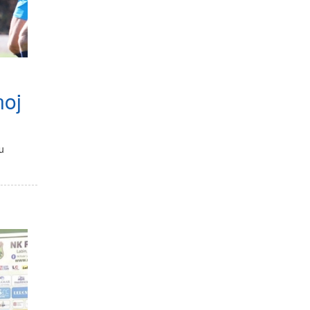
noj
u