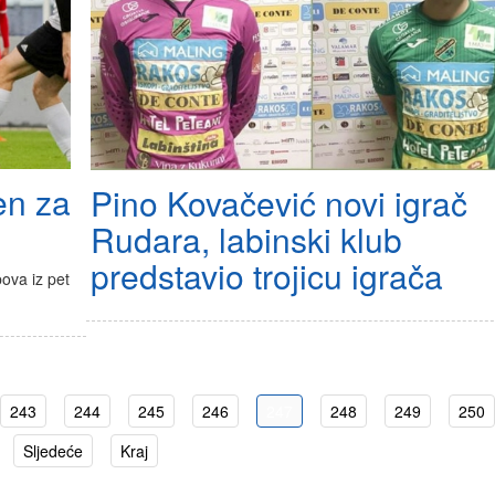
en za
Pino Kovačević novi igrač
Rudara, labinski klub
predstavio trojicu igrača
ova iz pet
243
244
245
246
247
248
249
250
Sljedeće
Kraj