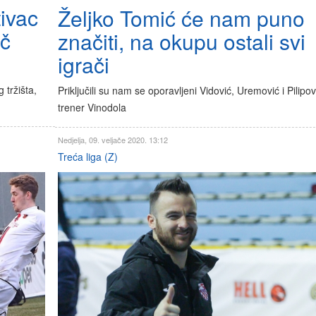
ivac
Željko Tomić će nam puno
ač
značiti, na okupu ostali svi
igrači
tržišta,
Priključili su nam se oporavljeni Vidović, Uremović i Pilipov
trener Vinodola
Nedjelja, 09. veljače 2020. 13:12
Treća liga (Z)