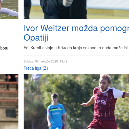
Ivor Weitzer možda pomog
Opatiji
Edi Kurolt ostaje u Krku do kraja sezone, a onda može ići
ubotu
Subota, 08. veljače 2020. 18:42
Treća liga (Z)