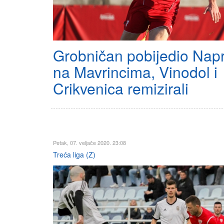
Grobničan pobijedio Napr
na Mavrincima, Vinodol i
Crikvenica remizirali
Petak, 07. veljače 2020. 23:08
Treća liga (Z)