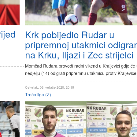
ijed
Krk pobijedio Rudar u
pripremnoj utakmici odigra
na Krku, Iljazi i Zec strijelci
Momčad Rudara provodi radni vikend u Kraljevici gdje će 
nedjelju (14) odigrati pripremnu utakmicu protiv Kraljevice
Četvrtak, 06. veljače 2020. 20:19
Treća liga (Z)