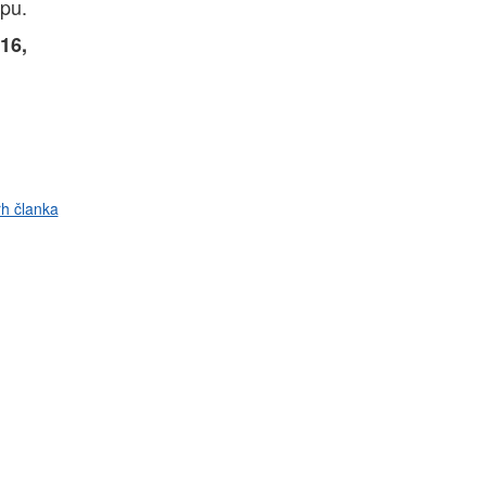
opu.
16,
rh članka