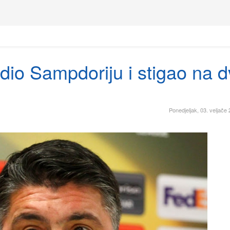
edio Sampdoriju i stigao na 
Ponedjeljak, 03. veljače