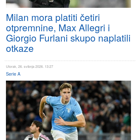
Milan mora platiti četiri
otpremnine, Max Allegri i
Giorgio Furlani skupo naplatili
otkaze
Utorak, 26. svibnja 2026. 13:27
Serie A