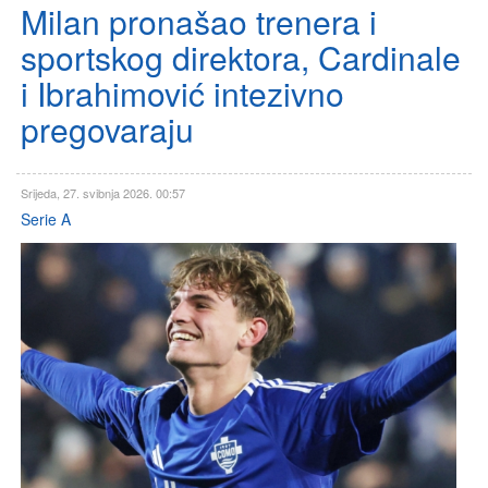
Milan pronašao trenera i
sportskog direktora, Cardinale
i Ibrahimović intezivno
pregovaraju
Srijeda, 27. svibnja 2026. 00:57
Serie A