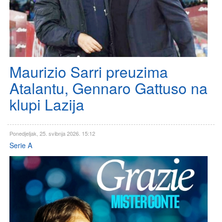
Maurizio Sarri preuzima
Atalantu, Gennaro Gattuso na
klupi Lazija
Ponedjeljak, 25. svibnja 2026. 15:12
Serie A