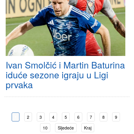
Ivan Smolčić i Martin Baturina
iduće sezone igraju u Ligi
prvaka
1
2
3
4
5
6
7
8
9
10
Sljedeće
Kraj