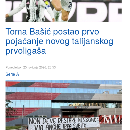
Toma Bašić postao prvo
pojačanje novog talijanskog
prvoligaša
Ponedjeljak, 25. svibnja 2026. 23:53
Serie A