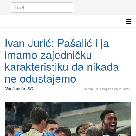
Ivan Jurić: Pašalić i ja
imamo zajedničku
karakteristiku da nikada
ne odustajemo
Napisao/la
SC
Srijeda, 01. listopada 2025. 00:28