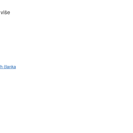
 više
rh članka