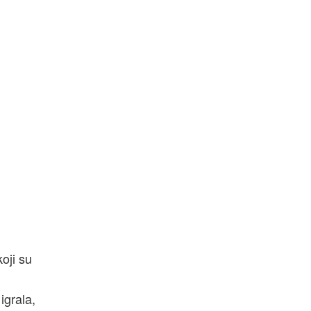
oji su
igrala,