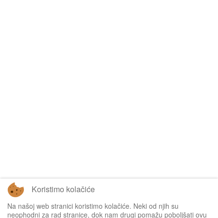
Koristimo kolačiće
Na našoj web stranici koristimo kolačiće. Neki od njih su
Tablice omogućuje
Sofascore
neophodni za rad stranice, dok nam drugi pomažu poboljšati ovu