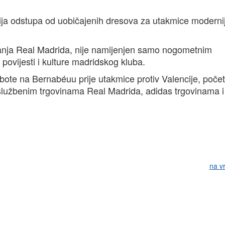
kcija odstupa od uobičajenih dresova za utakmice moderni
ojanja Real Madrida, nije namijenjen samo nogometnim
 povijesti i kulture madridskog kluba.
ubote na Bernabéuu prije utakmice protiv Valencije, poč
 službenim trgovinama Real Madrida, adidas trgovinama i
na v