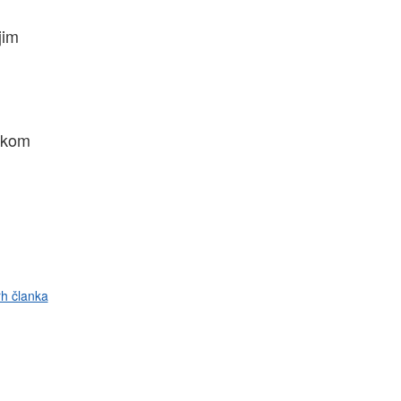
jim
etkom
rh članka