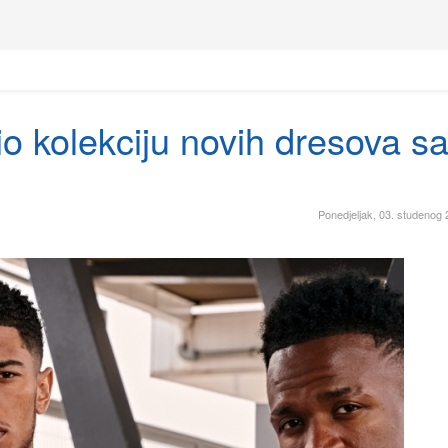
o kolekciju novih dresova s
Ponedjeljak, 03. studenog 