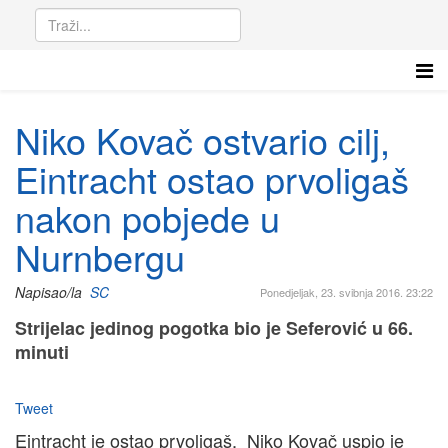
Niko Kovač ostvario cilj,
Eintracht ostao prvoligaš
nakon pobjede u
Nurnbergu
Napisao/la
SC
Ponedjeljak, 23. svibnja 2016. 23:22
Strijelac jedinog pogotka bio je Seferović u 66.
minuti
Tweet
Eintracht je ostao prvoligaš, Niko Kovač uspio je