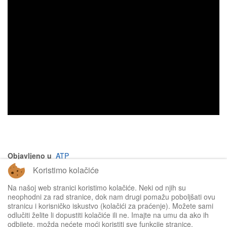
Objavljeno u
ATP
Koristimo kolačiće
na vrh članka
Na našoj web stranici koristimo kolačiće. Neki od njih su
neophodni za rad stranice, dok nam drugi pomažu poboljšati ovu
stranicu i korisničko iskustvo (kolačići za praćenje). Možete sami
odlučiti želite li dopustiti kolačiće ili ne. Imajte na umu da ako ih
odbijete, možda nećete moći koristiti sve funkcije stranice.