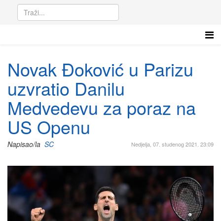
Novak Đoković u Parizu
uzvratio Danilu
Medvedevu za poraz na
US Openu
Napisao/la
SC
Nedjelja, 07. studenog 2021. 23:09