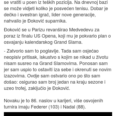
se vratiti u poen iz teških pozicija. Na dnevnoj bazi
se može vidjeti koliko je posvećen tenisu. Dobar je
dečko i svestran igrač, lider nove generacije,
nahvalio je Đoković suparnika.
Đoković se u Parizu revanširao Medvedevu za
poraz iz finalu US Opena, koji mu je pokvario plan o
osvajanju kalendarskog Grand Slama.
- Zatvorio sam to poglavlje. Tada sam osjećao
neopisiv pritisak, iskustvo s kojim se nikad u životu
nisam susreo na Grand Slamovima. Ponosan sam
jer sam uspio to ostaviti iza sebe i okrenuti se novim
izazovima. Ovdje sam ostvario ono po što sam
došao: osigurao sam broj jedan na kraju sezone i
uzeo trofej, zaključio je Đoković.
Novaku je to 86. naslov u karijeri, više osvojenih
turnira imaju Federer (103) i Nadal (88).