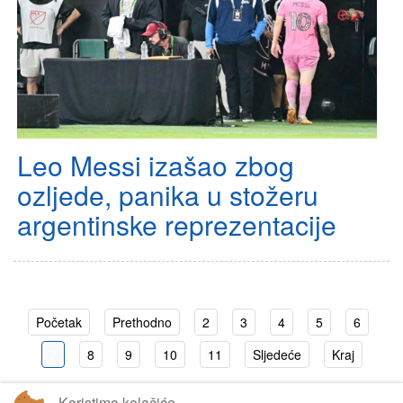
Leo Messi izašao zbog
ozljede, panika u stožeru
argentinske reprezentacije
Početak
Prethodno
2
3
4
5
6
7
8
9
10
11
Sljedeće
Kraj
Koristimo kolačiće
Stranica 7 od 2805