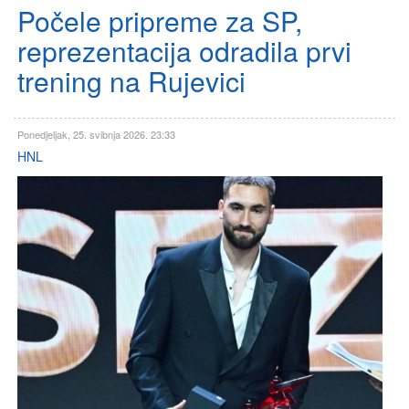
Počele pripreme za SP,
reprezentacija odradila prvi
trening na Rujevici
Ponedjeljak, 25. svibnja 2026. 23:33
HNL