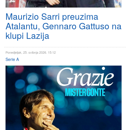
Maurizio Sarri preuzima
Atalantu, Gennaro Gattuso na
klupi Lazija
Ponedjeljak, 25. svibnja 2026. 15:12
Serie A