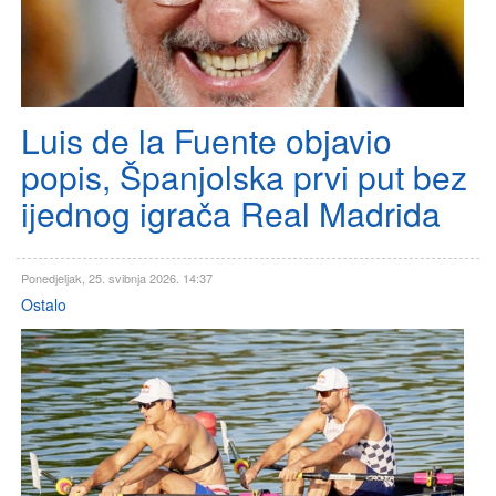
Luis de la Fuente objavio
popis, Španjolska prvi put bez
ijednog igrača Real Madrida
Ponedjeljak, 25. svibnja 2026. 14:37
Ostalo