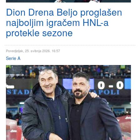
Dion Drena Beljo proglašen
najboljim igračem HNL-a
protekle sezone
Ponedjeljak, 25. svibnja 2026. 16:57
Serie A