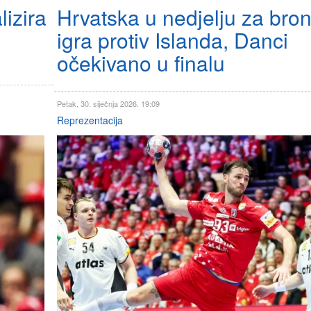
lizira
Hrvatska u nedjelju za bro
igra protiv Islanda, Danci
očekivano u finalu
Petak, 30. siječnja 2026. 19:09
Reprezentacija