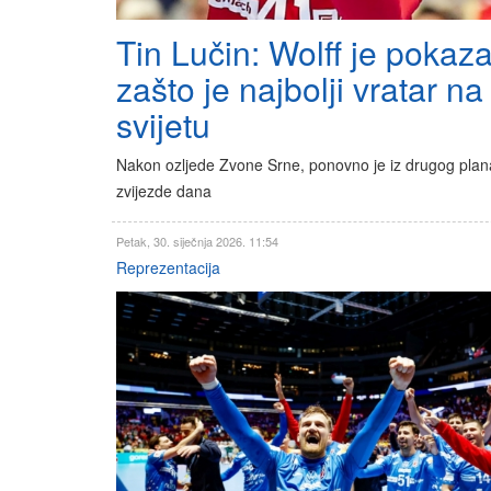
Tin Lučin: Wolff je pokaz
zašto je najbolji vratar na
svijetu
Nakon ozljede Zvone Srne, ponovno je iz drugog plan
zvijezde dana
Petak, 30. siječnja 2026. 11:54
Reprezentacija