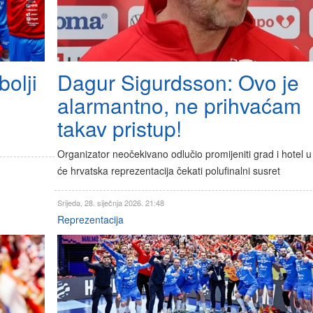
Dagur Sigurdsson: Ovo je
bolji
alarmantno, ne prihvaćam
takav pristup!
Organizator neočekivano odlučio promijeniti grad i hotel 
će hrvatska reprezentacija čekati polufinalni susret
Srijeda, 28. siječnja 2026. 21:48
Reprezentacija