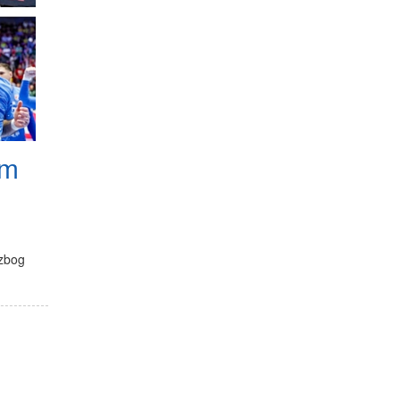
am
 zbog