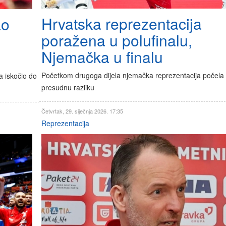
Hrvatska reprezentacija
ao
poražena u polufinalu,
Njemačka u finalu
Početkom drugoga dijela njemačka reprezentacija počela s
a iskočio do
presudnu razliku
Četvrtak, 29. siječnja 2026. 17:35
Reprezentacija