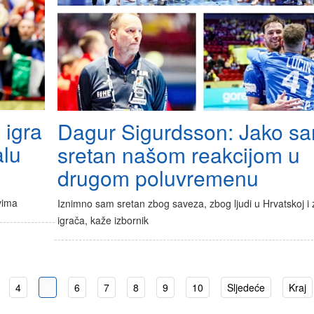
 igra
Dagur Sigurdsson: Jako s
alu
sretan našom reakcijom u
drugom poluvremenu
vima
Iznimno sam sretan zbog saveza, zbog ljudi u Hrvatskoj i
igrača, kaže izbornik
4
5
6
7
8
9
10
Sljedeće
Kraj