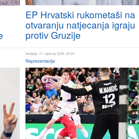
EP Hrvatski rukometaši na
otvaranju natjecanja igraju
protiv Gruzije
e
Nedjelja, 11. siječnja 2026. 20:20
Reprezentacija