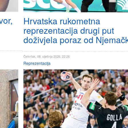
vor,
Hrvatska rukometna
reprezentacija drugi put
doživjela poraz od Njemač
Četvrtak, 08. siječnja 2026. 22:26
Reprezentacija