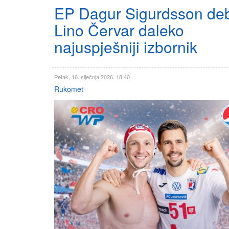
EP Dagur Sigurdsson debi
Lino Červar daleko
najuspješniji izbornik
Petak, 16. siječnja 2026. 18:40
Rukomet