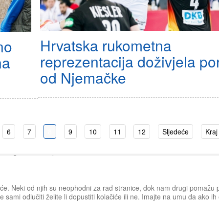
Hrvatska rukometna
no
reprezentacija doživjela po
na
od Njemačke
6
7
8
9
10
11
12
Sljedeće
Kraj
Stranica 8 od 87
iće. Neki od njih su neophodni za rad stranice, dok nam drugi pomažu po
 sami odlučiti želite li dopustiti kolačiće ili ne. Imajte na umu da ako i
Impressum