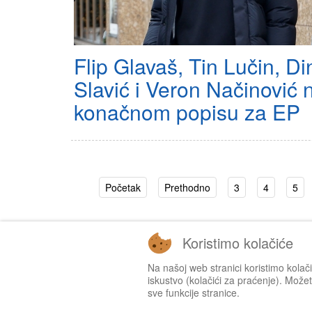
Flip Glavaš, Tin Lučin, Di
Slavić i Veron Načinović 
konačnom popisu za EP
Početak
Prethodno
3
4
5
Koristimo kolačiće
Na našoj web stranici koristimo kolač
iskustvo (kolačići za praćenje). Možete
sve funkcije stranice.