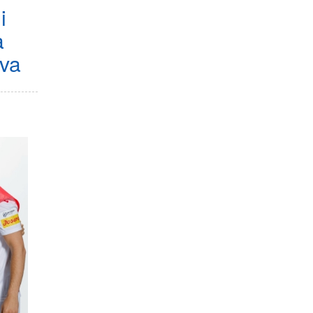
i
a
ava