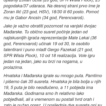
pogodaka/37 udaraca. Na desnoj strani prvo ime je
Zoran Ilić (23 god, HSV), 18/30 ili 60 posto. Pomoć
mu je Gabor Ancsin (34 god, Ferencvaroš).
Jako je važno obratiti pozornost na vanjski dvojac
Mađarske. Tu obično susret počinje jedan od
najiskusnijih igrača reprezentacije Mate Lekai (36
god, Ferencvaroš) učinak 19 od 30, te osobito
talentirani i puno mlađi Gergo Fazekaš (21 god,
SPR Wisla Plock), 10 od 18 realizacija. Vole igru
jedan na jedan, jako su brzi na nogama, u
prolazima.
Hrvatska i Mađarska igrale su mnogo puta. Pamtimo
i pišemo čak 35 susreta. Hrvatska je bila bolja u njih
19, 5 puta je bilo neodlučeno, a 11 pobjeda ima
Mađarska. Godinama smo ih relativno lako
pobjeđivali, ali s vremenom su postali tvrd orah i
zato je nužan oprez. U posljednja dva susreta oni su