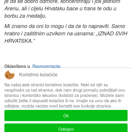
je da se dobro odmore, koncentriraju i još jednom
Arenu, ali i cijelu Hrvatsku bace u trans te odu u
borbu za medalju.
Mi znamo da oni to mogu i da će to napraviti. Samo
hrabro i zaštitnim uzvikom na usnama: „IZNAD SVIH
HRVATSKA.“
Objavljeno u
Reprezentacija
Koristimo kolačiće
na vrh članka
Na našoj web stranici koristimo kolačiće. Neki od njih su
neophodni za rad stranice, dok nam drugi pomažu poboljšati ovu
stranicu i korisničko iskustvo (kolačići za praćenje). Možete sami
odlučiti želite li dopustiti kolačiće ili ne. Imajte na umu da ako ih
odbijete, možda nećete moći koristiti sve funkcije stranice.
Impressum
Ok
Politika privatnosti
Odbijam