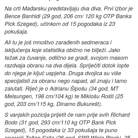
Na crti Mađarsku predstavljaju dva diva. Prvi izbor je
Bence Banhidi (29 god, 206 cm/ 120 kg OTP Banka
Pick Szeged), učinkom od 15 pogodaka iz 23
pokušaja.
Ali tu je još mnoštvo zarađenih sedmeraca i
isključenja koje statistika obično ne bilježi. Jako
težak za čuvanje, odlično se gradi, svojom masom
razdvaja obranu na dva dijela. Spriječiti dotok lopte
do njega je ključ uspjeha. Druga dvojica su više
specijalisti za obranu nego napad, ali znaju i tamo
zalutati. Riječ je o Adrianu Šipošu (34 god, MT
Melsungen, 198 cm/104 kg) te Miklošu Rošti (25
god, 203 cm/115 kg, Dinamo Bukurešt).
S vanjskih pozicija prijetit će nam prije svih Richard
Bodo (31 god, 293 cm/110 kg OTP Bank Pick
Szeged), 15 pogodaka iz 33 pokušaja te puno
opasniji Zoltan Szita (26 god, SPR Wisla Plock), 25