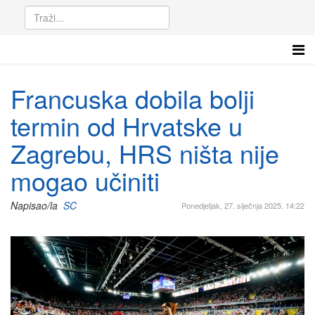
Francuska dobila bolji
termin od Hrvatske u
Zagrebu, HRS ništa nije
mogao učiniti
Napisao/la
SC
Ponedjeljak, 27. siječnja 2025. 14:22