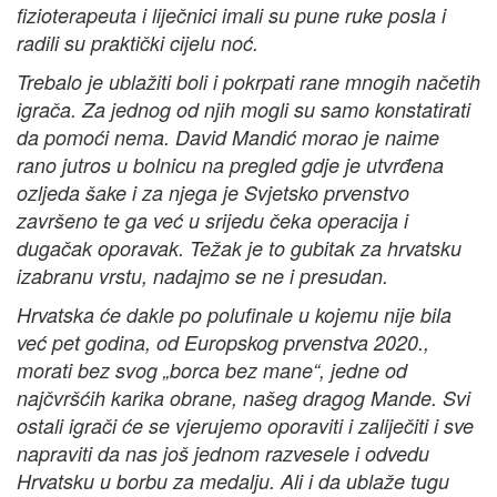
fizioterapeuta i liječnici imali su pune ruke posla i
radili su praktički cijelu noć.
Trebalo je ublažiti boli i pokrpati rane mnogih načetih
igrača. Za jednog od njih mogli su samo konstatirati
da pomoći nema. David Mandić morao je naime
rano jutros u bolnicu na pregled gdje je utvrđena
ozljeda šake i za njega je Svjetsko prvenstvo
završeno te ga već u srijedu čeka operacija i
dugačak oporavak. Težak je to gubitak za hrvatsku
izabranu vrstu, nadajmo se ne i presudan.
Hrvatska će dakle po polufinale u kojemu nije bila
već pet godina, od Europskog prvenstva 2020.,
morati bez svog „borca bez mane“, jedne od
najčvršćih karika obrane, našeg dragog Mande. Svi
ostali igrači će se vjerujemo oporaviti i zaliječiti i sve
napraviti da nas još jednom razvesele i odvedu
Hrvatsku u borbu za medalju. Ali i da ublaže tugu