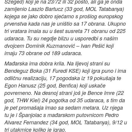
Szeged) koji je na 23/72 ili 32 posto, ali ga je onda
zamijenio Laszlo Bartucz (33 god, MOL Tatabanya)
kojega se jako dobro sjećamo s prošlog europskog
prvenstva kada nas je uništio sa 17 obrana. Ukupno
tri vratara imala su u šest susreta 71 obranu od 225
udaraca. Tu su negdje blizu u usporedbi s našim
dvojcem Dominik Kuzmanović – Ivan Pešić koji
imaju 73 obrane od 189 udaraca.
Mađarska ima dobra krila. Na lijevoj strani su
Bendeguz Boka (31 Furedi KSE) koji igra puno i ima
odličnu realizaciju, 17 pogodaka iz 19 pokušaja te
Egon Hanusz (25 god, Benfica) koji uskače
povremeno. Na desnoj strani još je Bence Imre (22
god, THW Kiel) 24 pogotka od 35 udaraca, s tim da
je pet promašaja imao sa sedam metara. Uz njega
tu je i Španjolac s mađarskom putovnicom Pedro
Alvarez Fernandez (34 god, MOL Tatabanya), 9/12 u
tri utakmice koliko je igrao.