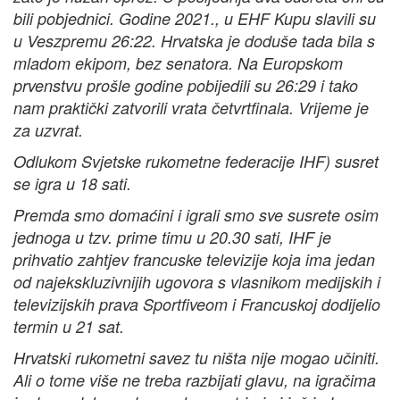
bili pobjednici. Godine 2021., u EHF Kupu slavili su
u Veszpremu 26:22. Hrvatska je doduše tada bila s
mladom ekipom, bez senatora. Na Europskom
prvenstvu prošle godine pobijedili su 26:29 i tako
nam praktički zatvorili vrata četvrtfinala. Vrijeme je
za uzvrat.
Odlukom Svjetske rukometne federacije IHF) susret
se igra u 18 sati.
Premda smo domaćini i igrali smo sve susrete osim
jednoga u tzv. prime timu u 20.30 sati, IHF je
prihvatio zahtjev francuske televizije koja ima jedan
od najekskluzivnijih ugovora s vlasnikom medijskih i
televizijskih prava Sportfiveom i Francuskoj dodijelio
termin u 21 sat.
Hrvatski rukometni savez tu ništa nije mogao učiniti.
Ali o tome više ne treba razbijati glavu, na igračima