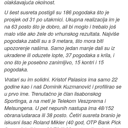
olakšavajuća okolnost.
U šest susreta postigli su 186 pogodaka što je
prosjek od 31 po utakmici. Ukupna realizacija im je
na 63 posto što je dobro, ali bi moglo i trebalo još
malo više ako žele do vrhunskog rezultata. Najviše
pogodaka zabili su s 9 metara, što mora biti
upozorenje našima. Samo jedan manje dali su iz
ukradene ili oduzete lopte, 37 pogodaka s krila, i
ono što je posebno zanimljivo, 15 kontri i 15
pogodaka.
Vratari su im solidni. Kristof Palasics ima samo 22
godine kao i naš Dominik Kuzmanović i profilirao se
u prvo ime. Trenutačno je član lisabonskog
Sportinga, a na meti je Telekom Veszprema i
Melsungena. U pet nepunih nastupa ima 48/152
obrana/udaraca ili 38 posto. Četiri susreta branio je
iskusni lisac Roland Mikler (40 god, OTP Bank Pick