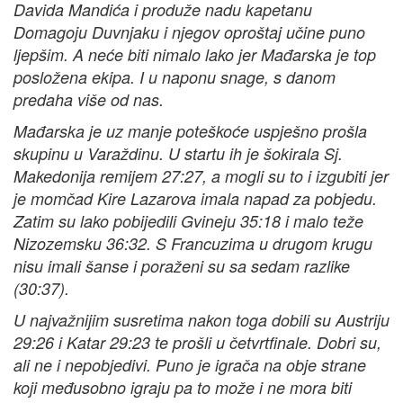
Davida Mandića i produže nadu kapetanu
Domagoju Duvnjaku i njegov oproštaj učine puno
ljepšim. A neće biti nimalo lako jer Mađarska je top
posložena ekipa. I u naponu snage, s danom
predaha više od nas.
Mađarska je uz manje poteškoće uspješno prošla
skupinu u Varaždinu. U startu ih je šokirala Sj.
Makedonija remijem 27:27, a mogli su to i izgubiti jer
je momčad Kire Lazarova imala napad za pobjedu.
Zatim su lako pobijedili Gvineju 35:18 i malo teže
Nizozemsku 36:32. S Francuzima u drugom krugu
nisu imali šanse i poraženi su sa sedam razlike
(30:37).
U najvažnijim susretima nakon toga dobili su Austriju
29:26 i Katar 29:23 te prošli u četvrtfinale. Dobri su,
ali ne i nepobjedivi. Puno je igrača na obje strane
koji međusobno igraju pa to može i ne mora biti