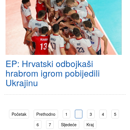
EP: Hrvatski odbojkaši
hrabrom igrom pobijedili
Ukrajinu
Početak
Prethodno
1
2
3
4
5
6
7
Sljedeće
Kraj