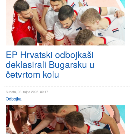
EP Hrvatski odbojkaši
deklasirali Bugarsku u
četvrtom kolu
Subota, 02. rujna 2023. 00:17
Odbojka