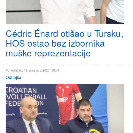
Cédric Énard otišao u Tursku,
HOS ostao bez izbornika
muške reprezentacije
Ponedjeljak, 11. prosinca 2023. 16:01
Odbojka