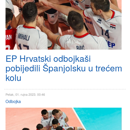
EP Hrvatski odbojkaši
pobijedili Španjolsku u trećem
kolu
Petak, 01. rujna 2023. 00:46
Odbojka