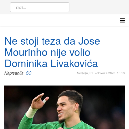
Ne stoji teza da Jose
Mourinho nije volio
Dominika Livakovića
Napisao/la
SC
Nedjelja, 31. kolovoza 2025. 10:13