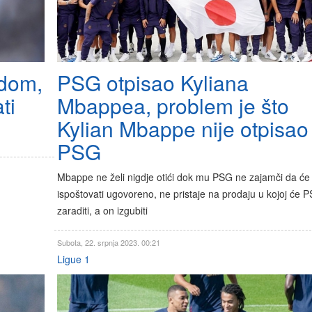
udom,
PSG otpisao Kyliana
ti
Mbappea, problem je što
Kylian Mbappe nije otpisao
PSG
Mbappe ne želi nigdje otići dok mu PSG ne zajamči da će
ispoštovati ugovoreno, ne pristaje na prodaju u kojoj će 
zaraditi, a on izgubiti
Subota, 22. srpnja 2023. 00:21
Ligue 1