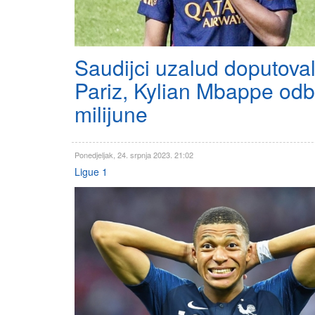
Saudijci uzalud doputoval
Pariz, Kylian Mbappe odb
milijune
Ponedjeljak, 24. srpnja 2023. 21:02
Ligue 1