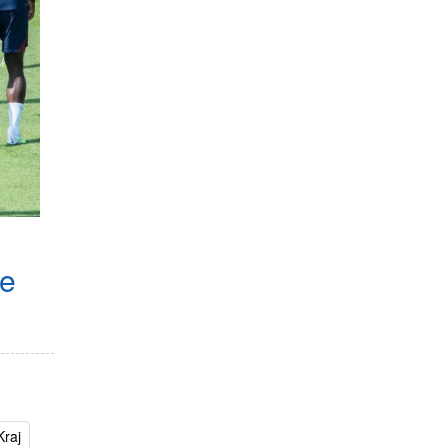
se
Kraj