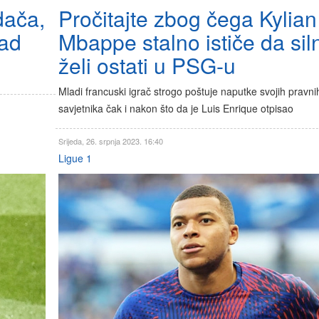
dača,
Pročitajte zbog čega Kylian
čad
Mbappe stalno ističe da sil
želi ostati u PSG-u
Mladi francuski igrač strogo poštuje naputke svojih pravni
savjetnika čak i nakon što da je Luis Enrique otpisao
Srijeda, 26. srpnja 2023. 16:40
Ligue 1