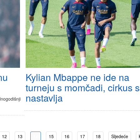
nu
Kylian Mbappe ne ide na
u
turneju s momčadi, cirkus 
nastavlja
dnogodišnji
12
13
14
15
16
17
18
Sljedeće