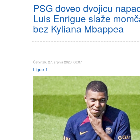
PSG doveo dvojicu napa
Luis Enrigue slaže mom
bez Kyliana Mbappea
Četvrtak, 27. srpnja 2023. 00:07
Ligue 1