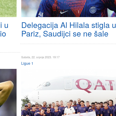
i u
Delegacija Al Hilala stigla 
io
Pariz, Saudijci se ne šale
Subota, 22. srpnja 2023. 19:17
Ligue 1