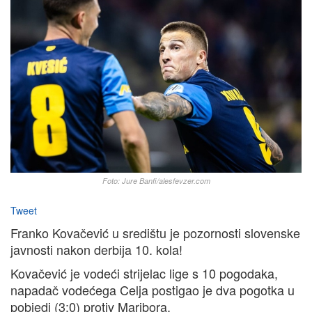
Foto: Jure Banfi/alesfevzer.com
Tweet
Franko Kovačević u središtu je pozornosti slovenske
javnosti nakon derbija 10. kola!
Kovačević je vodeći strijelac lige s 10 pogodaka,
napadač vodećega Celja postigao je dva pogotka u
pobjedi (3:0) protiv Maribora.