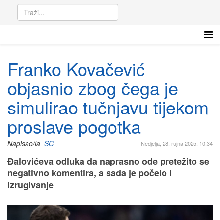
Franko Kovačević
objasnio zbog čega je
simulirao tučnjavu tijekom
proslave pogotka
Napisao/la
SC
Nedjelja, 28. rujna 2025. 10:34
Đalovićeva odluka da naprasno ode pretežito se
negativno komentira, a sada je počelo i
izrugivanje