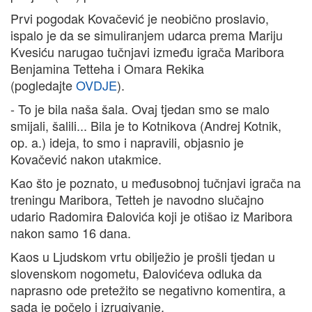
Prvi pogodak Kovačević je neobično proslavio,
ispalo je da se simuliranjem udarca prema Mariju
Kvesiću narugao tučnjavi između igrača Maribora
Benjamina Tetteha i Omara Rekika
(pogledajte
OVDJE
).
- To je bila naša šala. Ovaj tjedan smo se malo
smijali, šalili... Bila je to Kotnikova (Andrej Kotnik,
op. a.) ideja, to smo i napravili, objasnio je
Kovačević nakon utakmice.
Kao što je poznato, u međusobnoj tučnjavi igrača na
treningu Maribora, Tetteh je navodno slučajno
udario Radomira Đalovića koji je otišao iz Maribora
nakon samo 16 dana.
Kaos u Ljudskom vrtu obilježio je prošli tjedan u
slovenskom nogometu, Đalovićeva odluka da
naprasno ode pretežito se negativno komentira, a
sada je počelo i izrugivanje.