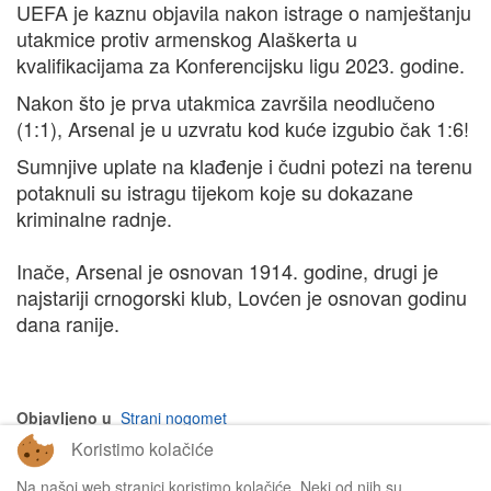
UEFA je kaznu objavila nakon istrage o namještanju
utakmice protiv armenskog Alaškerta u
kvalifikacijama za Konferencijsku ligu 2023. godine.
Nakon što je prva utakmica završila neodlučeno
(1:1), Arsenal je u uzvratu kod kuće izgubio čak 1:6!
Sumnjive uplate na klađenje i čudni potezi na terenu
potaknuli su istragu tijekom koje su dokazane
kriminalne radnje.
Inače, Arsenal je osnovan 1914. godine, drugi je
najstariji crnogorski klub, Lovćen je osnovan godinu
dana ranije.
Objavljeno u
Strani nogomet
Koristimo kolačiće
na vrh članka
Na našoj web stranici koristimo kolačiće. Neki od njih su