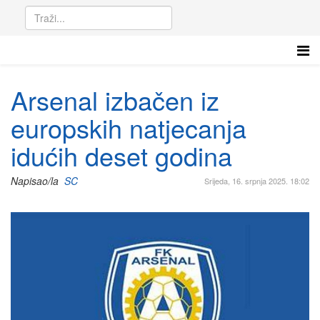
Arsenal izbačen iz
europskih natjecanja
idućih deset godina
Napisao/la
SC
Srijeda, 16. srpnja 2025. 18:02