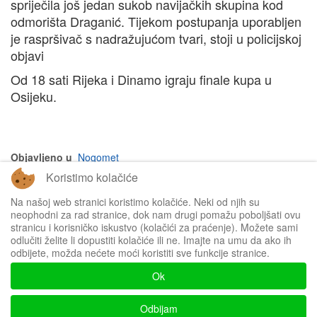
spriječila još jedan sukob navijačkih skupina kod
odmorišta Draganić. Tijekom postupanja uporabljen
je raspršivač s nadražujućom tvari, stoji u policijskoj
objavi
Od 18 sati Rijeka i Dinamo igraju finale kupa u
Osijeku.
Objavljeno u
Nogomet
Koristimo kolačiće
na vrh članka
Na našoj web stranici koristimo kolačiće. Neki od njih su
neophodni za rad stranice, dok nam drugi pomažu poboljšati ovu
stranicu i korisničko iskustvo (kolačići za praćenje). Možete sami
odlučiti želite li dopustiti kolačiće ili ne. Imajte na umu da ako ih
odbijete, možda nećete moći koristiti sve funkcije stranice.
Impressum
Ok
Politika privatnosti
Odbijam