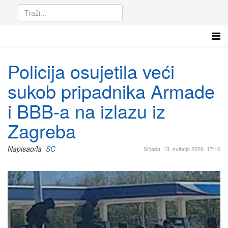
Policija osujetila veći
sukob pripadnika Armade
i BBB-a na izlazu iz
Zagreba
Napisao/la
SC
Srijeda, 13. svibnja 2026. 17:10