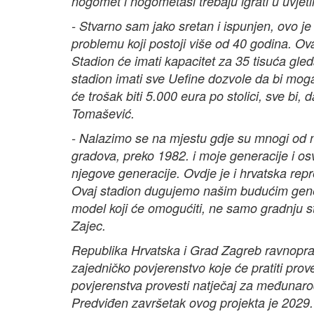
nogomet i nogometaši trebaju igrati u uvjeti
- Stvarno sam jako sretan i ispunjen, ovo j
problemu koji postoji više od 40 godina. Ova
Stadion će imati kapacitet za 35 tisuća gledat
stadion imati sve Uefine dozvole da bi mog
će trošak biti 5.000 eura po stolici, sve bi,
Tomašević.
- Nalazimo se na mjestu gdje su mnogi od 
gradova, preko 1982. i moje generacije i os
njegove generacije. Ovdje je i hrvatska repre
Ovaj stadion dugujemo našim budućim gener
model koji će omogućiti, ne samo gradnju s
Zajec.
Republika Hrvatska i Grad Zagreb ravnoprav
zajedničko povjerenstvo koje će pratiti pr
povjerenstva provesti natječaj za međunarod
Predviđen završetak ovog projekta je 2029.