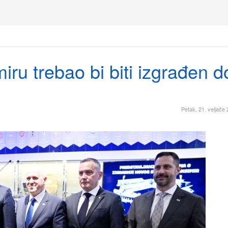
iru trebao bi biti izgrađen d
Petak, 21. veljače 