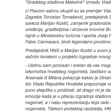
"Gradskog stadiona Maksimir" između Vlad
U Plavom salonu okupili su se premijer Vl
Zagreba Tomislav Tomašević, predsjednik 
saveza Marijan Kustić, zamjenik gradonače
uređenja, graditeljstva i državne imovine Br
tajnik u Ministarstvu turizma i sporta Josip
Fabio Cannavaro, bivši legendarni prvotimci 
Predsjednik HNS-a Marijan Kustić u svom je
važnim korakom u projektu izgradnje novog
- Uistinu sam ponosan i sretan da vas mogu 
lokomotiva hrvatskog nogometa, čestitam v
Arsenala ili Milana pokazuje kakav je Dinamo
što Vlada Republike Hrvatske prepoznaje važn
puno skeptika u prošlosti, ali drago mi je d
emocije kada je u pitanju izgradnja stadiona 
nogomet, a i našu reprezentaciju koja rado 
nogometa. Tijekom proteklog razdoblja, HNS 