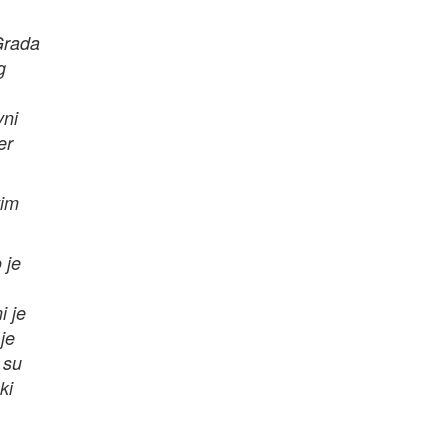
Grada
g
vni
er
vim
 je
i je
je
 su
ki