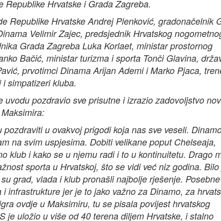
e Republike Hrvatske i Grada Zagreba.
ade Republike Hrvatske Andrej Plenković, gradonačelnik 
Dinama Velimir Zajec, predsjednik Hrvatskog nogometno
lnika Grada Zagreba Luka Korlaet, ministar prostornog
anko Bačić, ministar turizma i sporta Tonči Glavina, drža
 Pavić, prvotimci Dinama Arijan Ademi i Marko Pjaca, tren
i simpatizeri kluba.
 uvodu pozdravio sve prisutne i izrazio zadovoljstvo no
 Maksimira:
pozdraviti u ovakvoj prigodi koja nas sve veseli. Dinamo
am na svim uspjesima. Dobiti velikane poput Chelseaja,
 klub i kako se u njemu radi i to u kontinuitetu. Drago m
ost sporta u Hrvatskoj, što se vidi već niz godina. Bilo 
a su grad, vlada i klub pronašli najbolje rješenje. Posebne
i infrastrukture jer je to jako važno za Dinamo, za hrvats
igra ovdje u Maksimiru, tu se pisala povijest hrvatskog
je uložio u više od 40 terena diljem Hrvatske, i stalno