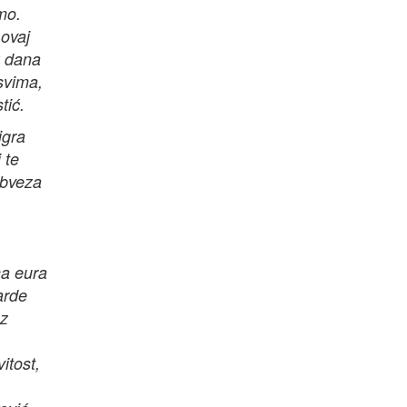
mo.
 ovaj
k dana
svima,
tić.
igra
 te
obveza
na eura
arde
oz
itost,