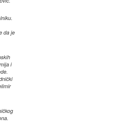
ović.
lniku.
e da je
mskih
mija i
ede.
dnički
limir
ničkog
ona.