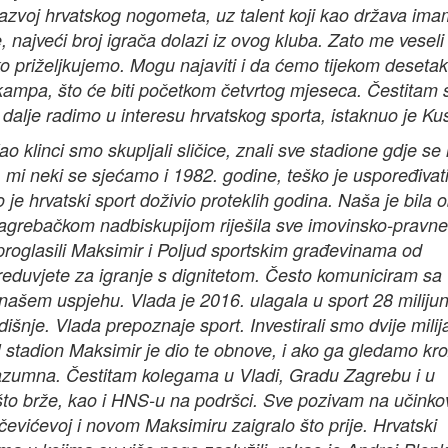
 razvoj hrvatskog nogometa, uz talent koji kao država ima
 najveći broj igrača dolazi iz ovog kluba. Zato me veseli
ko priželjkujemo. Mogu najaviti i da ćemo tijekom deseta
kampa, što će biti početkom četvrtog mjeseca. Čestitam 
dalje radimo u interesu hrvatskog sporta, istaknuo je Kus
 klinci smo skupljali sličice, znali sve stadione gdje se 
mi neki se sjećamo i 1982. godine, teško je uspoređivati
je hrvatski sport doživio proteklih godina. Naša je bila 
 Zagrebačkom nadbiskupijom riješila sve imovinsko-pravne
roglasili Maksimir i Poljud sportskim građevinama od
eduvjete za igranje s dignitetom. Često komuniciram sa
 našem uspjehu. Vlada je 2016. ulagala u sport 28 miliju
dišnje. Vlada prepoznaje sport. Investirali smo dvije milij
stadion Maksimir je dio te obnove, i ako ga gledamo kr
i razumna. Čestitam kolegama u Vladi, Gradu Zagrebu i u
to brže, kao i HNS-u na podršci. Sve pozivam na učinkov
čevićevoj i novom Maksimiru zaigralo što prije. Hrvatski