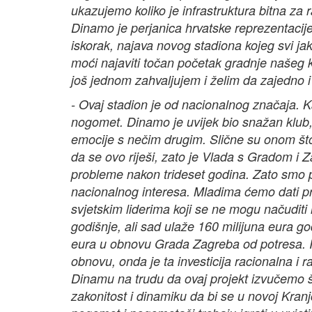
ukazujemo koliko je infrastruktura bitna za
Dinamo je perjanica hrvatske reprezentacije,
iskorak, najava novog stadiona kojeg svi ja
moći najaviti točan početak gradnje našeg 
još jednom zahvaljujem i želim da zajedno i 
- Ovaj stadion je od nacionalnog značaja. Kao
nogomet. Dinamo je uvijek bio snažan klub, 
emocije s nečim drugim. Slične su onom što 
da se ovo riješi, zato je Vlada s Gradom i
probleme nakon trideset godina. Zato smo p
nacionalnog interesa. Mladima ćemo dati pr
svjetskim liderima koji se ne mogu načuditi
godišnje, ali sad ulaže 160 milijuna eura go
eura u obnovu Grada Zagreba od potresa. I 
obnovu, onda je ta investicija racionalna 
Dinamu na trudu da ovaj projekt izvučemo š
zakonitost i dinamiku da bi se u novoj Kranj