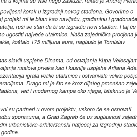
ma u kojima su više nego zaslužili, rekao je Andrej Plenk
e povijesni korak u izgradnji novog stadiona. Govorimo o
j projekt mi je bitan kao navijaču, građaninu i gradonače
elja, ruši se stari da bi se izgradio novi stadion. I taj će
ao ugostiti najveće utakmice. Naša zajednička procjena j
 dakle, koštalo 175 milijuna eura, naglasio je Tomislav
nas slavili uspjehe Dinama, od osvajanja Kupa Velesaja
vajanja naslova prvaka kao i kasnije uspjehe Arijana Ade
zentacija igrala velike utakmice i ostvarivala velike pobj
acijama. Drago mi je što se kroz dijalog pronašao zaje
tadiona, već i modernog kampa oko njega, istaknuo je Ve
ni su partneri u ovom projektu, uskoro će se osnovati
ovedbu sporazuma, a Grad Zagreb će uz suglasnost zajed
ni urbanističko-arhitektonski natječaj za izgradnju stadi
 godine.