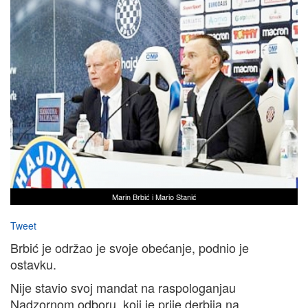
Marin Brbić i Mario Stanić
Tweet
Brbić je održao je svoje obećanje, podnio je
ostavku.
Nije stavio svoj mandat na raspologanjau
Nadzornom odboru, koji je prije derbija na