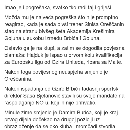
Imao je i pogrešaka, svatko tko radi taj i griješi.
Možda mu je najveća pogreška što nije promptno
reagirao, kada je sada bivši trener Siniša Oreščanin
stao na stranu bivšeg šefa Akademija Krešimira
Gojuna u sukobu između Brbića i Gojuna.
Ostavio ga je na klupi, a zatim se dogodila povjesna
blamaža: Hajduk je ispao u prvom kolu kvalifikacija
za Europsku ligu od Gzira Uniteda, ribara sa Malte.
Nakon toga povijesnog neuspjeha smjenio je
Oreščanina.
Nakon ispadanja od Gzire Brbić i tadašnji sportski
direktor Saša Bjelanović stavili su svoje mandate na
raspolaganje NO-u, koji ih nije prihvatio.
Minule zime smjenio je Damira Burića, koji je kraj
prvog dijela dočekao na drugoj poziciji uz
obrazloženje da se oko kluba i momčadi stvorila