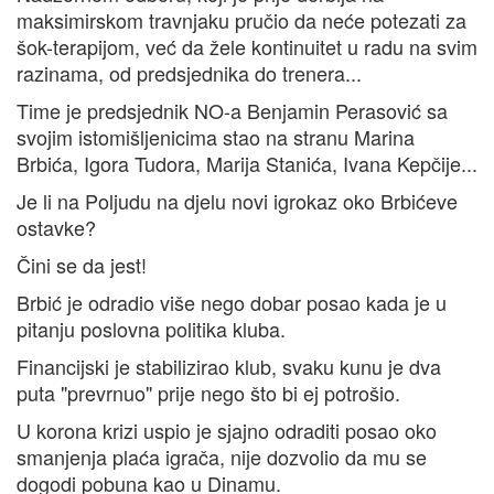
maksimirskom travnjaku pručio da neće potezati za
šok-terapijom, već da žele kontinuitet u radu na svim
razinama, od predsjednika do trenera...
Time je predsjednik NO-a Benjamin Perasović sa
svojim istomišljenicima stao na stranu Marina
Brbića, Igora Tudora, Marija Stanića, Ivana Kepčije...
Je li na Poljudu na djelu novi igrokaz oko Brbićeve
ostavke?
Čini se da jest!
Brbić je odradio više nego dobar posao kada je u
pitanju poslovna politika kluba.
Financijski je stabilizirao klub, svaku kunu je dva
puta "prevrnuo" prije nego što bi ej potrošio.
U korona krizi uspio je sjajno odraditi posao oko
smanjenja plaća igrača, nije dozvolio da mu se
dogodi pobuna kao u Dinamu.