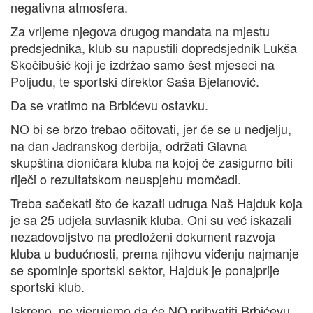
negativna atmosfera.
Za vrijeme njegova drugog mandata na mjestu
predsjednika, klub su napustili dopredsjednik Lukša
Skočibušić koji je izdržao samo šest mjeseci na
Poljudu, te sportski direktor Saša Bjelanović.
Da se vratimo na Brbićevu ostavku.
NO bi se brzo trebao očitovati, jer će se u nedjelju,
na dan Jadranskog derbija, održati Glavna
skupština dioničara kluba na kojoj će zasigurno biti
riječi o rezultatskom neuspjehu momčadi.
Treba sačekati što će kazati udruga Naš Hajduk koja
je sa 25 udjela suvlasnik kluba. Oni su već iskazali
nezadovoljstvo na predloženi dokument razvoja
kluba u budućnosti, prema njihovu viđenju najmanje
se spominje sportski sektor, Hajduk je ponajprije
sportski klub.
Iskreno, ne vjerujemo da će NO prihvatiti Brbićevu