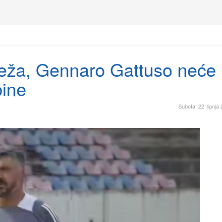
leža, Gennaro Gattuso neće 
bine
Subota, 22. lipnja