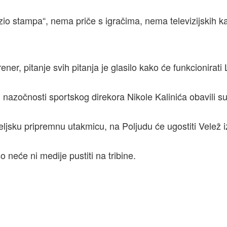
enzio stampa“, nema priče s igračima, nema televizijskih 
ner, pitanje svih pitanja je glasilo kako će funkcionirati L
nazočnosti sportskog direkora Nikole Kalinića obavili s
eljsku pripremnu utakmicu, na Poljudu će ugostiti Velež i
 neće ni medije pustiti na tribine.