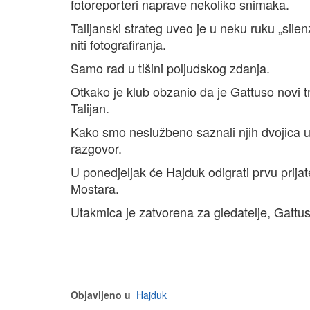
fotoreporteri naprave nekoliko snimaka.
Talijanski strateg uveo je u neku ruku „sil
niti fotografiranja.
Samo rad u tišini poljudskog zdanja.
Otkako je klub obzanio da je Gattuso novi tre
Talijan.
Kako smo neslužbeno saznali njih dvojica u 
razgovor.
U ponedjeljak će Hajduk odigrati prvu prijat
Mostara.
Utakmica je zatvorena za gledatelje, Gattuso
Objavljeno u
Hajduk