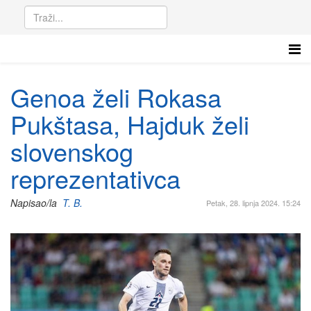
Genoa želi Rokasa
Pukštasa, Hajduk želi
slovenskog
reprezentativca
Napisao/la
T. B.
Petak, 28. lipnja 2024. 15:24