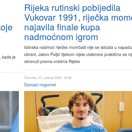
Rijeka rutinski pobijedila
Vukovar 1991, riječka mo
koje
najavila finale kupa
nadmoćnom igrom
Istinska nadmoć riječke momčadi nije se isticala u napad
obrani, Jakov Puljić tijekom cijele utakmice praktično se ni
, kada je
okrenuti prema vratima Rijeke
Četvrtak, 07. svibnja 2026. 15:08
Domaći nogomet