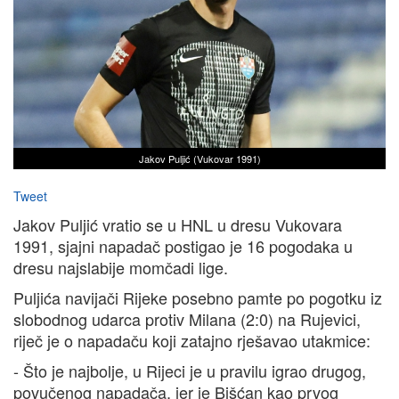
Jakov Puljić (Vukovar 1991)
Tweet
Jakov Puljić vratio se u HNL u dresu Vukovara
1991, sjajni napadač postigao je 16 pogodaka u
dresu najslabije momčadi lige.
Puljića navijači Rijeke posebno pamte po pogotku iz
slobodnog udarca protiv Milana (2:0) na Rujevici,
riječ je o napadaču koji zatajno rješavao utakmice:
- Što je najbolje, u Rijeci je u pravilu igrao drugog,
povučenog napadača, jer je Bišćan kao prvog