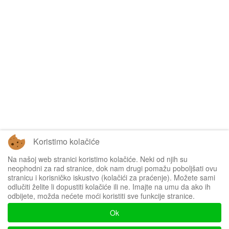
Koristimo kolačiće
Na našoj web stranici koristimo kolačiće. Neki od njih su
Tablice omogućuje
Sofascore
neophodni za rad stranice, dok nam drugi pomažu poboljšati ovu
stranicu i korisničko iskustvo (kolačići za praćenje). Možete sami
odlučiti želite li dopustiti kolačiće ili ne. Imajte na umu da ako ih
odbijete, možda nećete moći koristiti sve funkcije stranice.
Impressum
Ok