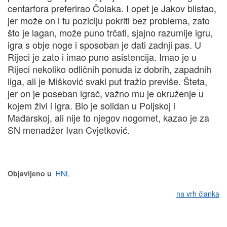
centarfora preferirao Čolaka. I opet je Jakov blistao,
jer može on i tu poziciju pokriti bez problema, zato
što je lagan, može puno trčati, sjajno razumije igru,
igra s obje noge i sposoban je dati zadnji pas. U
Rijeci je zato i imao puno asistencija. Imao je u
Rijeci nekoliko odličnih ponuda iz dobrih, zapadnih
liga, ali je Mišković svaki put tražio previše. Šteta,
jer on je poseban igrač, važno mu je okruženje u
kojem živi i igra. Bio je solidan u Poljskoj i
Mađarskoj, ali nije to njegov nogomet, kazao je za
SN menadžer Ivan Cvjetković.
Objavljeno u
HNL
na vrh članka