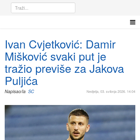
Ivan Cvjetković: Damir
Mišković svaki put je
tražio previše za Jakova
Puljića
Napisao/la
SC
Nedjelja, 03. svibnja 2026. 14:04