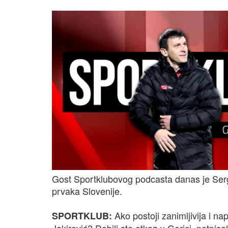
Gost Sportklubovog podcasta danas je Serge
prvaka Slovenije.
Ako postoji zanimljivija i na
SPORTKLUB:
Jakirović? Dobili ste otkaz u Gorici, potpi