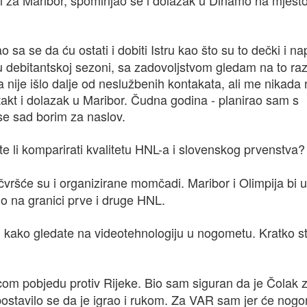
 sa se da ću ostati i dobiti Istru kao što su to dečki i nap
u debitantskoj sezoni, sa zadovoljstvom gledam na to ra
 nije išlo dalje od neslužbenih kontakata, ali me nikada n
takt i dolazak u Maribor. Čudna godina - planirao sam s
e sad borim za naslov.
te li komparirati kvalitetu HNL-a i slovenskog prvenstva?
, čvršće su i organizirane momčadi. Maribor i Olimpija bi 
 bio na granici prve i druge HNL.
 kako gledate na videotehnologiju u nogometu. Kratko st
com pobjedu protiv Rijeke. Bio sam siguran da je Čolak 
ostavilo se da je igrao i rukom. Za VAR sam jer će nog