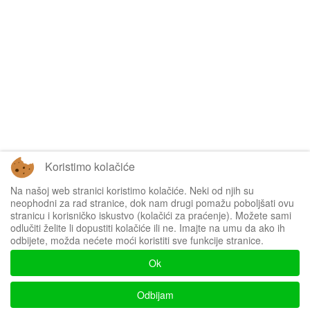
Koristimo kolačiće
Na našoj web stranici koristimo kolačiće. Neki od njih su
Tablice omogućuje
Sofascore
neophodni za rad stranice, dok nam drugi pomažu poboljšati ovu
stranicu i korisničko iskustvo (kolačići za praćenje). Možete sami
odlučiti želite li dopustiti kolačiće ili ne. Imajte na umu da ako ih
odbijete, možda nećete moći koristiti sve funkcije stranice.
Impressum
Ok
Politika privatnosti
Odbijam