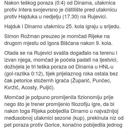
Nakon teškog poraza (0:4) od Dinama, utakmica
protiv Intera svojevrsno je čištilište pred utakmicu
protiv Hajduka u nedjelju (17.30) na Rujevici.
Hajduk i Dinamo utakmicu 25. kola igraju u srijedu.
Simon Rožman preuzeo je momčad Rijeke na
drugom mjestu od Igora Bišćana nakon 9. kola.
Otada se na Rujevici svašta događalo na terenu i
izvan njega, momčad je počela padati na ljestvici,
doživjela je tri teška poraza od Dinama u HNL-u
(gol-razlika 0:12), tijek prijelaznog roka ostala bez
čak petorice stožernh igrača (Župarić, Punčec,
Kvržić, Acosty, Puljić).
Momčad je potpuno promijenila fizionomiju prije
nego što je trener promijenio filozofiju igre, da bi
nakon toga Rijeka pobijedila Dinamo u najvažnijoj
međusobnoj utakmici sezone (kup), prekinula niz od
pet poraza protiv Gorice, konačno pobijedila jednog