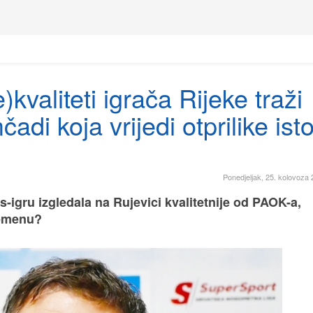
kvaliteti igrača Rijeke traži
di koja vrijedi otprilike ist
Ponedjeljak, 25. kolovoza 
igru izgledala na Rujevici kvalitetnije od PAOK-a,
remenu?