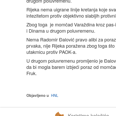
drugom poluvremenu.
Rijeka nema uigrane linije kretanja koje sv
intezitetom protiv objektivno slabijih protivn
Zbog toga je momčad Varaždina kroz pas-ig
i Dinama u drugom poluvremenu.
Nema Radomir Đalović pravo alibi za poraz 
prvaka, nije Rijeka poražena zbog toga što 
utakmicu protiv PAOK-a.
U drugom poluvremenu promijenio je Đalović
da bi mogla barem izbjeći poraz od momčadi k
Fruk.
Objavljeno u
HNL
Koristimo kolačiće