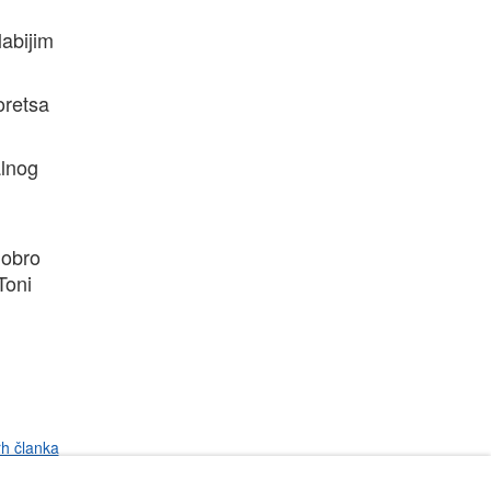
labijim
oretsa
alnog
dobro
Toni
rh članka