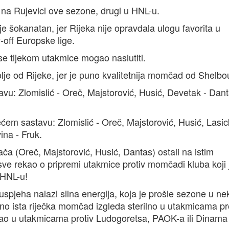
z na Rujevici ove sezone, drugi u HNL-u.
 šokanatan, jer Rijeka nije opravdala ulogu favorita u
off Europske lige.
se tijekom utakmice mogao naslutiti.
je od Rijeke, jer je puno kvalitetnija momčad od Shelbo
vu: Zlomislić - Oreč, Majstorović, Husić, Devetak - Dant
ećem sastavu: Zlomislić - Oreč, Majstorović, Husić, Lasic
na - Fruk.
a (Oreč, Majstorović, Husić, Dantas) ostali na istim
sve rekao o pripremi utakmice protiv momčadi kluba koji 
 HNL-u!
uspjeha nalazi silna energija, koja je prošle sezone u ne
no ista riječka momčad izgleda sterilno u utakmicama pr
ni kao u utakmicama protiv Ludogoretsa, PAOK-a ili Dinama