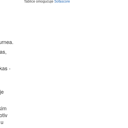
Tablice omogućuje
Sofascore
urnea.
as,
kas -
je
kim
otiv
 u