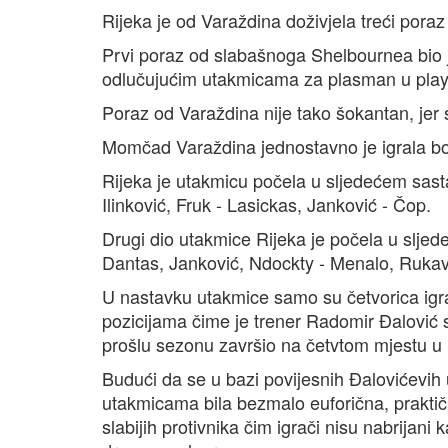
Rijeka je od Varaždina doživjela treći pora
Prvi poraz od slabašnoga Shelbournea bio je
odlučujućim utakmicama za plasman u play-
Poraz od Varaždina nije tako šokantan, jer 
Momčad Varaždina jednostavno je igrala bol
Rijeka je utakmicu počela u sljedećem sasta
Ilinković, Fruk - Lasickas, Janković - Čop.
Drugi dio utakmice Rijeka je počela u sljed
Dantas, Janković, Ndockty - Menalo, Rukavi
U nastavku utakmice samo su četvorica igrač
pozicijama čime je trener Radomir Đalović 
prošlu sezonu završio na četvtom mjestu u
Budući da se u bazi povijesnih Đalovićevih 
utakmicama bila bezmalo euforična, praktič
slabijih protivnika čim igrači nisu nabrija