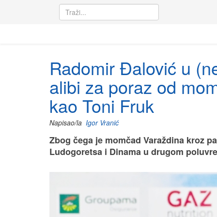
Radomir Đalović u (ne)
alibi za poraz od momča
kao Toni Fruk
Napisao/la
Igor Vranić
Zbog čega je momčad Varaždina kroz pas-
Ludogoretsa i Dinama u drugom poluv