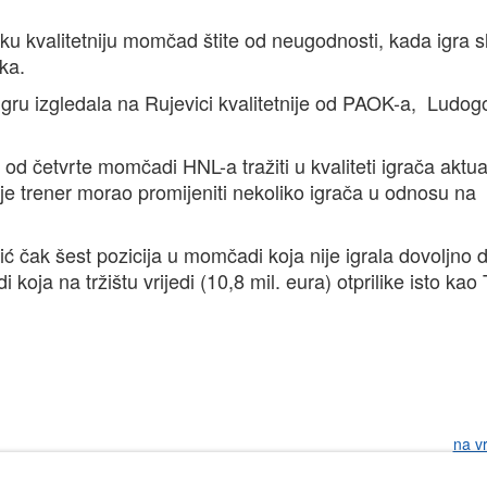
aku kvalitetniju momčad štite od neugodnosti, kada igra s
ika.
ru izgledala na Rujevici kvalitetnije od PAOK-a, Ludog
od četvrte momčadi HNL-a tražiti u kvaliteti igrača aktu
je trener morao promijeniti nekoliko igrača u odnosu na
 čak šest pozicija u momčadi koja nije igrala dovoljno 
oja na tržištu vrijedi (10,8 mil. eura) otprilike isto kao 
na v