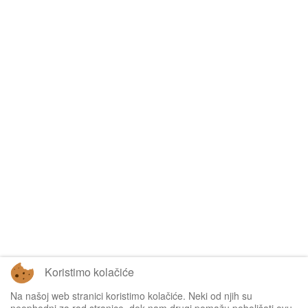
Koristimo kolačiće
Na našoj web stranici koristimo kolačiće. Neki od njih su
Tablice omogućuje
Sofascore