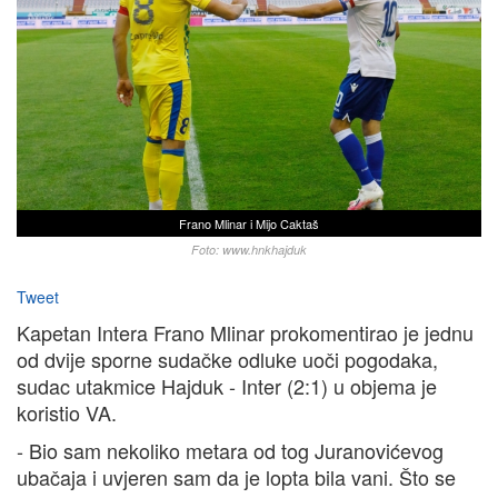
Frano Mlinar i Mijo Caktaš
Foto: www.hnkhajduk
Tweet
Kapetan Intera Frano Mlinar prokomentirao je jednu
od dvije sporne sudačke odluke uoči pogodaka,
sudac utakmice Hajduk - Inter (2:1) u objema je
koristio VA.
- Bio sam nekoliko metara od tog Juranovićevog
ubačaja i uvjeren sam da je lopta bila vani. Što se