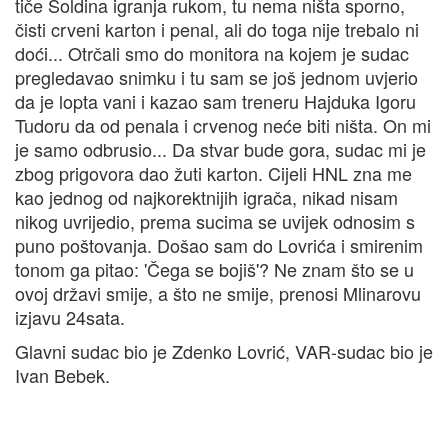
tiče Soldina igranja rukom, tu nema ništa sporno,
čisti crveni karton i penal, ali do toga nije trebalo ni
doći... Otrčali smo do monitora na kojem je sudac
pregledavao snimku i tu sam se još jednom uvjerio
da je lopta vani i kazao sam treneru Hajduka Igoru
Tudoru da od penala i crvenog neće biti ništa. On mi
je samo odbrusio... Da stvar bude gora, sudac mi je
zbog prigovora dao žuti karton. Cijeli HNL zna me
kao jednog od najkorektnijih igrača, nikad nisam
nikog uvrijedio, prema sucima se uvijek odnosim s
puno poštovanja. Došao sam do Lovrića i smirenim
tonom ga pitao: 'Čega se bojiš'? Ne znam što se u
ovoj državi smije, a što ne smije, prenosi Mlinarovu
izjavu 24sata.
Glavni sudac bio je Zdenko Lovrić, VAR-sudac bio je
Ivan Bebek.