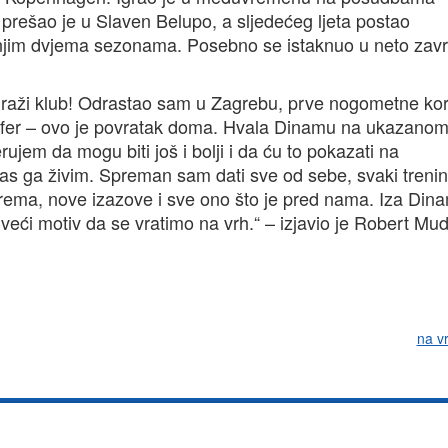
2. prešao je u Slaven Belupo, a sljedećeg ljeta postao
dnjim dvjema sezonama. Posebno se istaknuo u neto zav
draži klub! Odrastao sam u Zagrebu, prve nogometne ko
nsfer – ovo je povratak doma. Hvala Dinamu na ukazano
ujem da mogu biti još i bolji i da ću to pokazati na
nas ga živim. Spreman sam dati sve od sebe, svaki trenin
ema, nove izazove i sve ono što je pred nama. Iza Dina
veći motiv da se vratimo na vrh.“ – izjavio je Robert Mud
na v
Impressum