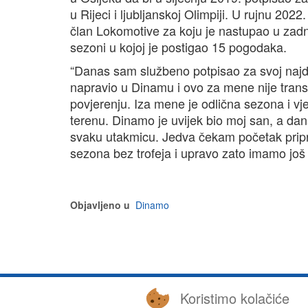
u Rijeci i ljubljanskoj Olimpiji. U rujnu 202
član Lokomotive za koju je nastupao u za
sezoni u kojoj je postigao 15 pogodaka.
“Danas sam službeno potpisao za svoj naj
napravio u Dinamu i ovo za mene nije tra
povjerenju. Iza mene je odlična sezona i vjer
terenu. Dinamo je uvijek bio moj san, a da
svaku utakmicu. Jedva čekam početak pripr
sezona bez trofeja i upravo zato imamo još 
Objavljeno u
Dinamo
Koristimo kolačiće