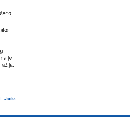
ršenoj
rake
m
g i
ma je
ražija.
rh članka