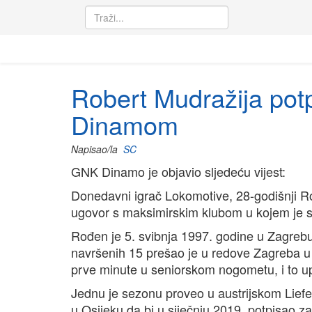
Robert Mudražija potp
Dinamom
Napisao/la
SC
GNK Dinamo je objavio sljedeću vijest:
Donedavni igrač Lokomotive, 28-godišnji Ro
ugovor s maksimirskim klubom u kojem je s
Rođen je 5. svibnja 1997. godine u Zagrebu
navršenih 15 prešao je u redove Zagreba u
prve minute u seniorskom nogometu, i to u
Jednu je sezonu proveo u austrijskom Liefe
u Osijeku da bi u siječnju 2019. potpisa