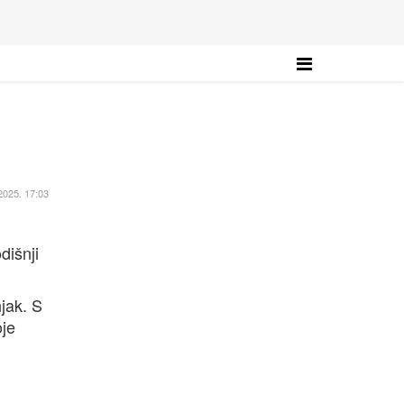
 2025. 17:03
dišnji
jak. S
oje