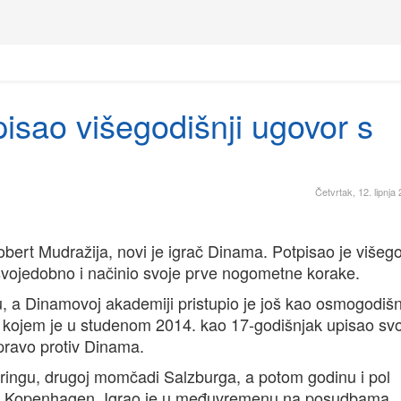
isao višegodišnji ugovor s
Četvrtak, 12. lipnja
bert Mudražija, novi je igrač Dinama. Potpisao je višego
vojedobno i načinio svoje prve nogometne korake.
, a Dinamovoj akademiji pristupio je još kao osmogodišn
 kojem je u studenom 2014. kao 17-godišnjak upisao sv
pravo protiv Dinama.
ringu, drugoj momčadi Salzburga, a potom godinu i pol
o za Kopenhagen. Igrao je u međuvremenu na posudbama