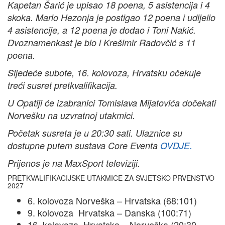
Kapetan Šarić je upisao 18 poena, 5 asistencija i 4
skoka. Mario Hezonja je postigao 12 poena i udijelio
4 asistencije, a 12 poena je dodao i Toni Nakić.
Dvoznamenkast je bio i Krešimir Radovčić s 11
poena.
Sljedeće subote, 16. kolovoza, Hrvatsku očekuje
treći susret pretkvalifikacija.
U Opatiji će izabranici Tomislava Mijatovića dočekati
Norvešku na uzvratnoj utakmici.
Početak susreta je u 20:30 sati. Ulaznice su
dostupne putem sustava Core Eventa
OVDJE
.
Prijenos je na MaxSport televiziji.
PRETKVALIFIKACIJSKE UTAKMICE ZA SVJETSKO PRVENSTVO
2027
6. kolovoza Norveška – Hrvatska (68:101)
9. kolovoza Hrvatska – Danska (100:71)
16. kolovoza Hrvatska – Norveška (20:30,