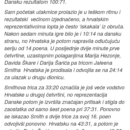
Dansku rezultatom 100:71.
Sam početak utakmice prolazio je u teškom ritmu i
rezultatski većinom izjednačeno, a hrvatskim
reprezentativcima lopta je često ‘iskakala’ iz obruča.
Nakon sedam minuta igre bilo je i 10:14 na dansku
stranu, no Hrvatska je potom napravila odlučujuću
seriju od 14 poena. U posljednje dvije minute prve
četvrtine, uzastopnim polaganjima Marija Hezonje,
Davida Škare i Darija Šarića pa tricom Jaleena
Smitha Hrvatska je prodisala i odvojila se na 24:14
za ulazak u drugu dionicu.
Smithova trica za 33:20 označila je još veće vodstvo
Hrvatske u drugoj četvrtini, no reprezentacija
Danske potom je izvršila značajan pritisak i stigla do
zaostatka od samo šest poena pri 37:31. Ponovno
se iskazao Smith s dvije trice za svoj 16. poen
odvojivši ponovno Hrvatsku na 43:31, a potom je