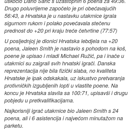
uskočio Dario Šarić s uzastopnih 6 poena za 49:36.
Drugo poluvrijeme započelo je pri obećavajućih
56:43, a Hrvatska je u nastavku utakmice igrala
sigurnom rukom i polako povećavala stečenu
prednost do +20 pri kraju treće četvrtine (77:57)
U posljednjoj je dionici Hrvatska lebdjela na +20
poena, Jaleen Smith je nastavio s pohodom na koš,
poene je upisao i mladi Michael Ružić, pa i inače u
utakmici su zaigrali svih hrvatski igrači. Danska
reprezentacija nije bila fizički slaba, no kvaliteta
Hrvatske je ipak odskakala, uz iskustvo pretvaranja
protivničkih izgubljenih lopti u vlastite poene. Na
koncu je Hrvatska slavila sa 100:71, upisavši i drugu
pobjedu u pretkvalifikacijama.
Najkorisniji igrač utakmice bio Jaleen Smith s 24
poena, ali i 6 asistencija i najvećom minutažom na
parketu.