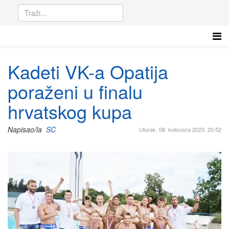
Kadeti VK-a Opatija
poraženi u finalu
hrvatskog kupa
Napisao/la
SC
Utorak, 08. kolovoza 2023. 20:52