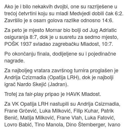
Ako je i bilo nekakvih dvojbi, one su razriješene u
trećoj četvrtini koju su mladi Medvjedi dobili čak 6:2.
Završilo je s osam golova razlike odnosno 14:6.
Za peto je mjesto Mornar bio bolji od Jug Adriatic
osiguranja 8:7, dok je u susretu za sedmo mjesto,
POŠK 1937 svladao zagrebačku Mladost, 10:7.
Po okončanju finala, dodijeljene su i pojedinačne
nagrade.
Za najboljeg vratara završnog turnira proglašen je
Andrija Czizmadia (Opatija LRH), dok je najbolji
igrač Nardo Skejić (Jadran).
Trofej za fair-play pripao je HAVK Mladost.
Za VK Opatija LRH nastupili su Andrija Csizmadia,
Frane Grčević, Luka Milković, Filip Kuhar, Patrik
Benić, Matija Milković, Frane Vlah, Luka Fatović,
Lovro Babić, Tino Manola, Dino Štemberger, Ivano