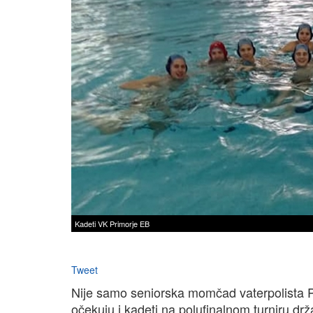
Kadeti VK Primorje EB
Tweet
Nije samo seniorska momčad vaterpolista 
očekuju i kadeti na polufinalnom turniru dr