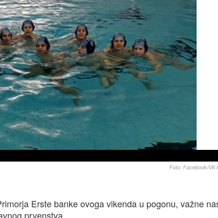
Foto: Facebook/VK 
Primorja Erste banke ovoga vikenda u pogonu, važne na
žavnog prvenstva.