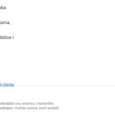
 oba
ijama,
stice i
rh članka
boljšati ovu stranicu i korisničko
h odbijete, možda nećete moći koristiti