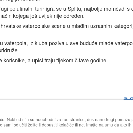
ugi polufinalni turir igra se u Splitu, najbolje momčadi s
maćin kojega još uvijek nije određen.
hu hrvatske vaterpolske scene u mlađim uzrasnim kategor
lu vaterpola, iz kluba pozivaju sve buduće mlade vaterpoli
ridruže.
korisnike, a upisi traju tijekom čitave godine.
na v
iće. Neki od njih su neophodni za rad stranice, dok nam drugi pomažu po
 sami odlučiti želite li dopustiti kolačiće ili ne. Imajte na umu da ako i
Impressum