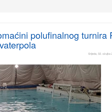
maćini polufinalnog turnira
 vaterpola
Srijeda, 02. ožujka