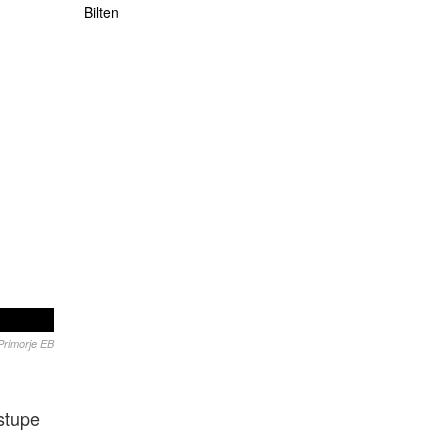
Bilten
Primorje EB
stupe