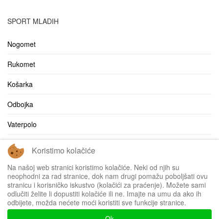
SPORT MLADIH
Nogomet
Rukomet
Košarka
Odbojka
Vaterpolo
Ostalo
Koristimo kolačiće
Bilten
Na našoj web stranici koristimo kolačiće. Neki od njih su
neophodni za rad stranice, dok nam drugi pomažu poboljšati ovu
stranicu i korisničko iskustvo (kolačići za praćenje). Možete sami
odlučiti želite li dopustiti kolačiće ili ne. Imajte na umu da ako ih
odbijete, možda nećete moći koristiti sve funkcije stranice.
Impressum
Ok