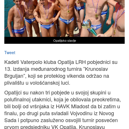
Opatijsko slavlje
Tweet
Kadeti Vaterpolo kluba Opatija LRH pobjednici su
13. izdanja međunarodnog turnira ”Krunoslav
Brguljan”, koji se proteklog vikenda održao na
plivalištu u vološćanskoj luci.
Opatijci su nakon tri pobjede u svojoj skupini u
polufinalnoj utakmici, koja je obilovala preokretima,
bili bolji od vršnjaka iz HAVK Mladost da bi zatim u
finalu, po drugi puta svladali Vojvodinu iz Novog
Sada i potpuno zasluženo osvojili turnir posvećen
prvom predsjedniku VK Opatija, Krunoslavu