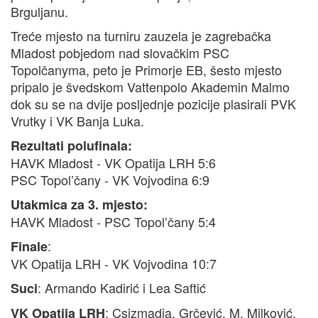
Brguljanu.
Treće mjesto na turniru zauzela je zagrebačka
Mladost pobjedom nad slovačkim PSC
Topolčanyma, peto je Primorje EB, šesto mjesto
pripalo je švedskom Vattenpolo Akademin Malmo
dok su se na dvije posljednje pozicije plasirali PVK
Vrutky i VK Banja Luka.
Rezultati polufinala:
HAVK Mladost - VK Opatija LRH 5:6
PSC Topol’čany - VK Vojvodina 6:9
Utakmica za 3. mjesto:
HAVK Mladost - PSC Topol’čany 5:4
:
Finale
VK Opatija LRH - VK Vojvodina 10:7
: Armando Kadirić i Lea Saftić
Suci
: Csizmadia, Grčević, M. Milković,
VK Opatija LRH