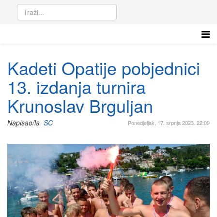
Kadeti Opatije pobjednici
13. izdanja turnira
Krunoslav Brguljan
Napisao/la
SC
Ponedjeljak, 17. srpnja 2023. 22:09