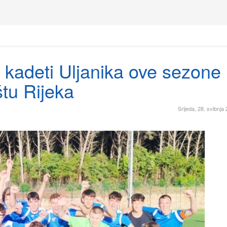
i kadeti Uljanika ove sezone
štu Rijeka
Srijeda, 28. svibnja