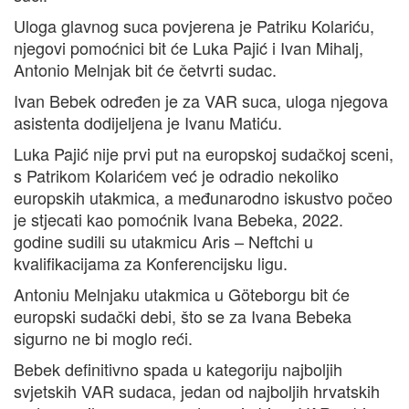
Uloga glavnog suca povjerena je Patriku Kolariću,
njegovi pomoćnici bit će Luka Pajić i Ivan Mihalj,
Antonio Melnjak bit će četvrti sudac.
Ivan Bebek određen je za VAR suca, uloga njegova
asistenta dodijeljena je Ivanu Matiću.
Luka Pajić nije prvi put na europskoj sudačkoj sceni,
s Patrikom Kolarićem već je odradio nekoliko
europskih utakmica, a međunarodno iskustvo počeo
je stjecati kao pomoćnik Ivana Bebeka, 2022.
godine sudili su utakmicu Aris – Neftchi u
kvalifikacijama za Konferencijsku ligu.
Antoniu Melnjaku utakmica u Göteborgu bit će
europski sudački debi, što se za Ivana Bebeka
sigurno ne bi moglo reći.
Bebek definitivno spada u kategoriju najboljih
svjetskih VAR sudaca, jedan od najboljih hrvatskih