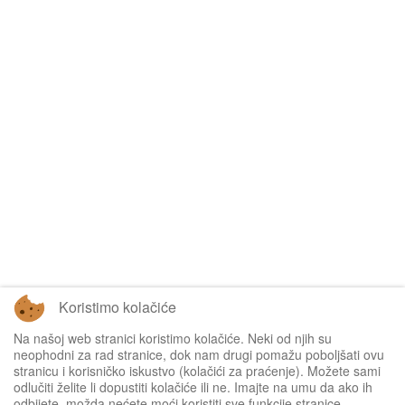
Koristimo kolačiće
Na našoj web stranici koristimo kolačiće. Neki od njih su
Tablice omogućuje
Sofascore
neophodni za rad stranice, dok nam drugi pomažu poboljšati ovu
stranicu i korisničko iskustvo (kolačići za praćenje). Možete sami
odlučiti želite li dopustiti kolačiće ili ne. Imajte na umu da ako ih
odbijete, možda nećete moći koristiti sve funkcije stranice.