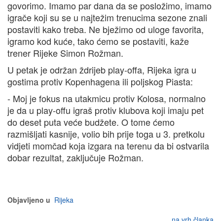
govorimo. Imamo par dana da se posložimo, imamo
igrače koji su se u najtežim trenucima sezone znali
postaviti kako treba. Ne bježimo od uloge favorita,
igramo kod kuće, tako ćemo se postaviti, kaže
trener Rijeke Simon Rožman.
U petak je održan ždrijeb play-offa, Rijeka igra u
gostima protiv Kopenhagena ili poljskog Piasta:
- Moj je fokus na utakmicu protiv Kolosa, normalno
je da u play-offu igraš protiv klubova koji imaju pet
do deset puta veće budžete. O tome ćemo
razmišljati kasnije, volio bih prije toga u 3. pretkolu
vidjeti momčad koja izgara na terenu da bi ostvarila
dobar rezultat, zaključuje Rožman.
Objavljeno u
Rijeka
na vrh članka