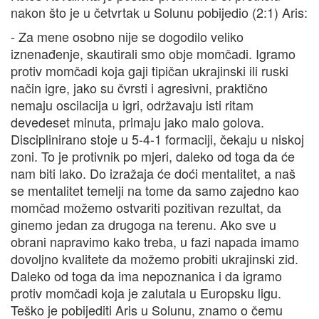
nakon što je u četvrtak u Solunu pobijedio (2:1) Aris:
- Za mene osobno nije se dogodilo veliko
iznenađenje, skautirali smo obje momčadi. Igramo
protiv momčadi koja gaji tipičan ukrajinski ili ruski
način igre, jako su čvrsti i agresivni, praktično
nemaju oscilacija u igri, održavaju isti ritam
devedeset minuta, primaju jako malo golova.
Disciplinirano stoje u 5-4-1 formaciji, čekaju u niskoj
zoni. To je protivnik po mjeri, daleko od toga da će
nam biti lako. Do izražaja će doći mentalitet, a naš
se mentalitet temelji na tome da samo zajedno kao
momčad možemo ostvariti pozitivan rezultat, da
ginemo jedan za drugoga na terenu. Ako sve u
obrani napravimo kako treba, u fazi napada imamo
dovoljno kvalitete da možemo probiti ukrajinski zid.
Daleko od toga da ima nepoznanica i da igramo
protiv momčadi koja je zalutala u Europsku ligu.
Teško je pobijediti Aris u Solunu, znamo o čemu