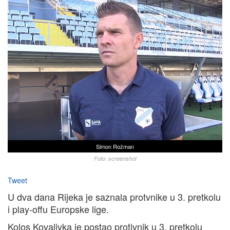
Simon Rožman
Foto: screenshot
Tweet
U dva dana Rijeka je saznala protvnike u 3. pretkolu
i play-offu Europske lige.
Kolos Kovalivka je postao protivnik u 3. pretkolu