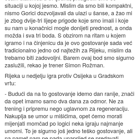
situaciji u kojoj jesmo. Mislim da smo bili kompaktni,
nismo Gorici dozvoljavali da ulazi u šanse, a žao mi
je zbog dvije-tri lijepe prigode koje smo imali i koje
su nam u konačnici mogle donijeti prednost, a onda
možda i sva tri boda. S obzirom na ritam u kojem
igramo i na činjenicu da je ovo gostovanje sada već
tradicionalno jedno od najtežih za Rijeku, mislim da
trebamo biti zadovoljni. Barem ovaj bod smo sigurno
zaslužili, rekao je trener Simon Rožman.
Rijeka u nedjelju igra protiv Osijeka u Gradskom
vrtu:
- Budući da na to gostovanje idemo dan ranije, znači
da opet imamo samo dva dana za odmor. Ne za
trening i pripremu nego uglavnom za regeneraciju.
Nakuplja se umor u mišićima, opet ćemo morati
mijenjati momčad po logici neka igraju najmanje
umorni. To je sigurno još jedno teško gostovanje, ali
na pamet nam ne pada unaprijed se predavati.