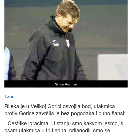
Simon Rožman
Tweet
Rijeka je u Velikoj Gorici osvojila bod, utakmica
protiv Gorice završila je bez pogodaka i puno šansi:
- Čestitke igračima. U stanju smo kakvom jesmo, s
osam utakmica u tri tjedna, prilagodili smo se