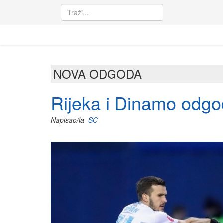
NOVA ODGODA
Rijeka i Dinamo odgod
Napisao/la
SC