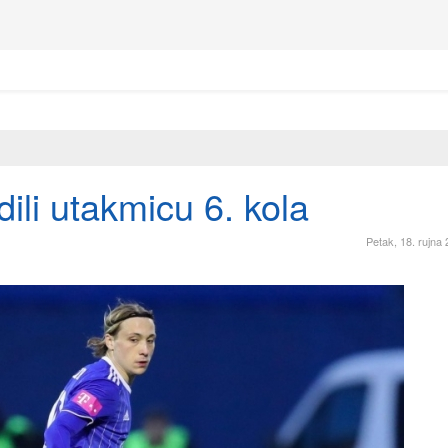
ili utakmicu 6. kola
Petak, 18. rujna