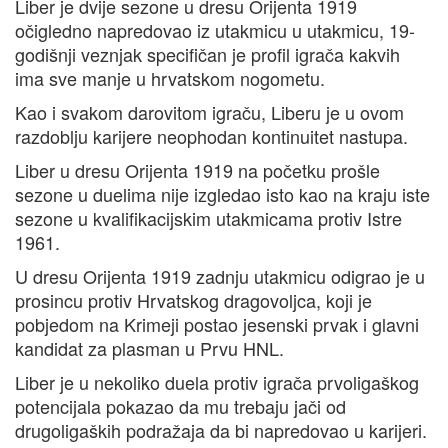
Liber je dvije sezone u dresu Orijenta 1919
očigledno napredovao iz utakmicu u utakmicu, 19-
godišnji veznjak specifičan je profil igrača kakvih
ima sve manje u hrvatskom nogometu.
Kao i svakom darovitom igraču, Liberu je u ovom
razdoblju karijere neophodan kontinuitet nastupa.
Liber u dresu Orijenta 1919 na početku prošle
sezone u duelima nije izgledao isto kao na kraju iste
sezone u kvalifikacijskim utakmicama protiv Istre
1961.
U dresu Orijenta 1919 zadnju utakmicu odigrao je u
prosincu protiv Hrvatskog dragovoljca, koji je
pobjedom na Krimeji postao jesenski prvak i glavni
kandidat za plasman u Prvu HNL.
Liber je u nekoliko duela protiv igrača prvoligaškog
potencijala pokazao da mu trebaju jači od
drugoligaških podražaja da bi napredovao u karijeri.