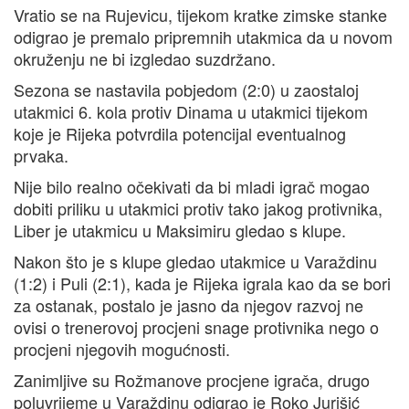
Vratio se na Rujevicu, tijekom kratke zimske stanke
odigrao je premalo pripremnih utakmica da u novom
okruženju ne bi izgledao suzdržano.
Sezona se nastavila pobjedom (2:0) u zaostaloj
utakmici 6. kola protiv Dinama u utakmici tijekom
koje je Rijeka potvrdila potencijal eventualnog
prvaka.
Nije bilo realno očekivati da bi mladi igrač mogao
dobiti priliku u utakmici protiv tako jakog protivnika,
Liber je utakmicu u Maksimiru gledao s klupe.
Nakon što je s klupe gledao utakmice u Varaždinu
(1:2) i Puli (2:1), kada je Rijeka igrala kao da se bori
za ostanak, postalo je jasno da njegov razvoj ne
ovisi o trenerovoj procjeni snage protivnika nego o
procjeni njegovih mogućnosti.
Zanimljive su Rožmanove procjene igrača, drugo
poluvrijeme u Varaždinu odigrao je Roko Jurišić