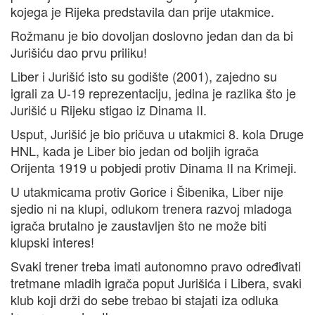
kojega je Rijeka predstavila dan prije utakmice.
Rožmanu je bio dovoljan doslovno jedan dan da bi
Jurišiću dao prvu priliku!
Liber i Jurišić isto su godište (2001), zajedno su
igrali za U-19 reprezentaciju, jedina je razlika što je
Jurišić u Rijeku stigao iz Dinama II.
Usput, Jurišić je bio pričuva u utakmici 8. kola Druge
HNL, kada je Liber bio jedan od boljih igrača
Orijenta 1919 u pobjedi protiv Dinama II na Krimeji.
U utakmicama protiv Gorice i Šibenika, Liber nije
sjedio ni na klupi, odlukom trenera razvoj mladoga
igrača brutalno je zaustavljen što ne može biti
klupski interes!
Svaki trener treba imati autonomno pravo određivati
tretmane mladih igrača poput Jurišića i Libera, svaki
klub koji drži do sebe trebao bi stajati iza odluka