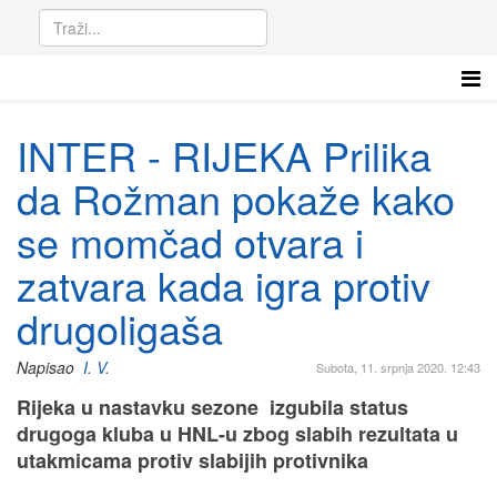
INTER - RIJEKA Prilika
da Rožman pokaže kako
se momčad otvara i
zatvara kada igra protiv
drugoligaša
Napisao
I. V.
Subota, 11. srpnja 2020. 12:43
Rijeka u nastavku sezone izgubila status
drugoga kluba u HNL-u zbog slabih rezultata u
utakmicama protiv slabijih protivnika