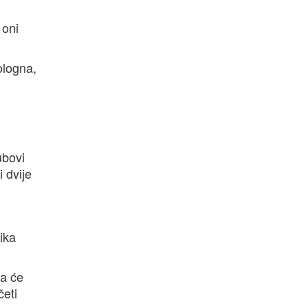
 oni
ologna,
ubovi
 dvije
ika
ja će
četi