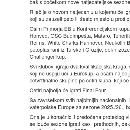
baš s početkom nove natjecateljske sezone,
Riječ je o novom natjecanju u kojemu će ig
koji su zauzeli peto ili šesto mjesto u prošlo
Osim Primorja EB u Konfrerencijskom kupu iz
Honved, OSC Budimpešta, Mataro, Tenerife,
Reims, White Sharks Hannover, Neukölln Berl
petoplasirani iz Turske i Gruzije, dok nizoz
Challenger kup.
Svi klubovi igraju dva kvalifikacijska kruga,
koji ne uspiju ući u Eurokup, a osam najbolj
četvrtfinalne skupine po četiri kluba, koji će
Četiri najbolja će igrati Final Four.
Sa završetkom svih najbitnijih nacionalnih l
vaterpolske Europe za sezone 2025./26., b
Ona je u konačnici i predočena proteklog vi
se iduće sezone igrati kao i prethodnih, dakl