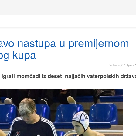
ravo nastupa u premijernom
kog kupa
Subota, 07. lipnja
 igrati momčadi iz deset najjačih vaterpolskih držav