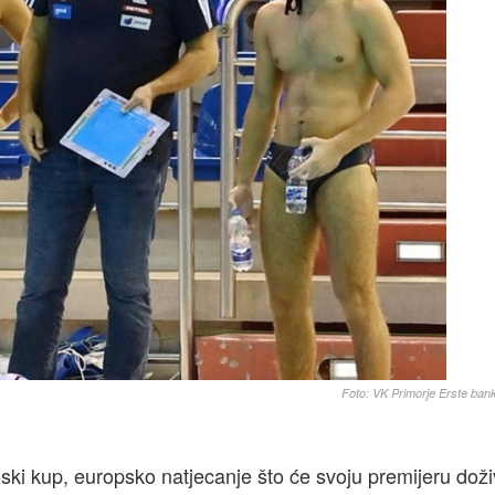
Foto: VK Primorje Erste ba
jski kup, europsko natjecanje što će svoju premijeru doživ