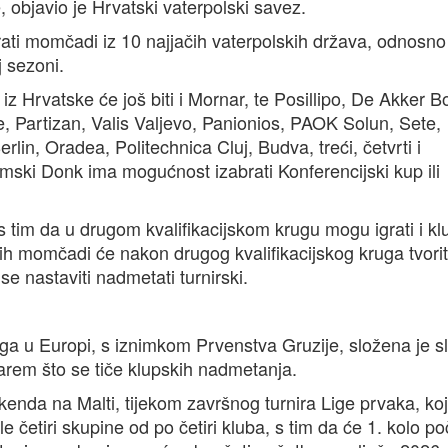
 objavio je Hrvatski vaterpolski savez.
rati momčadi iz 10 najjačih vaterpolskih država, odnosno
j sezoni.
 Hrvatske će još biti i Mornar, te Posillipo, De Akker B
 Partizan, Valis Valjevo, Panionios, PAOK Solun, Sete,
in, Oradea, Politechnica Cluj, Budva, treći, četvrti i
emski Donk ima mogućnost izabrati Konferencijski kup ili
 s tim da u drugom kvalifikacijskom krugu mogu igrati i kl
ih momčadi će nakon drugog kvalifikacijskog kruga tvoriti
 se nastaviti nadmetati turnirski.
iga u Europi, s iznimkom Prvenstva Gruzije, složena je sl
arem što se tiče klupskih nadmetanja.
kenda na Malti, tijekom završnog turnira Lige prvaka, ko
e četiri skupine od po četiri kluba, s tim da će 1. kolo po