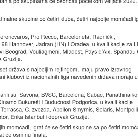
etanja po skupinama će okončati početkom veljače 2026.
finalne skupine po četiri kluba, četiri najbolje momčadi i
 Ferencvaros, Pro Recco, Barceloneta, Radnički,
 98 Hannover, Jadran (HN) i Oradea, u kvalifikacije za L
vi Beograd, Vouliagmeni, Mladost, Pays d’Aix, Spandau 
 Gruzije.
et država s najboljim rejtingom, imaju pravo izravnog
ni klubovi iz nacionalnih liga navedenih država moraju u
arili su Savona, BVSC, Barcelona, Šabac, Panathinaiko
Dinamo Bukurešt i Budućnost Podgorica, u kvalifikacije
 Terrassa, C. zvezda, Apollon Smyrnis, Solaris, Montpelli
or, Enka Istanbul i doprvak Gruzije.
oljih momčadi, igrat će se četiri skupine sa po četiri momč
at će osminu finala.