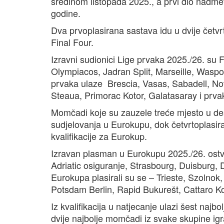
sredinom listopada 2025., a prvi dio nadm
godine.
Dva prvoplasirana sastava idu u dvije četvrt
Final Four.
Izravni sudionici Lige prvaka 2025./26. su
Olympiacos, Jadran Split, Marseille, Waspo
prvaka ulaze Brescia, Vasas, Sabadell, No
Steaua, Primorac Kotor, Galatasaray i prvak
Momčadi koje su zauzele treće mjesto u des
sudjelovanja u Eurokupu, dok četvrtoplasira
kvalifikacije za Eurokup.
Izravan plasman u Eurokupu 2025./26. ostv
Adriatic osiguranje, Strasbourg, Duisburg, 
Eurokupa plasirali su se – Trieste, Szolnok,
Potsdam Berlin, Rapid Bukurešt, Cattaro Kot
Iz kvalifikacija u natjecanje ulazi šest najb
dvije najbolje momčadi iz svake skupine igr