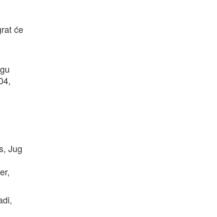
grat će
igu
04,
s, Jug
er,
adi,