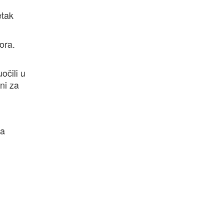
etak
ora.
očili u
ni za
za