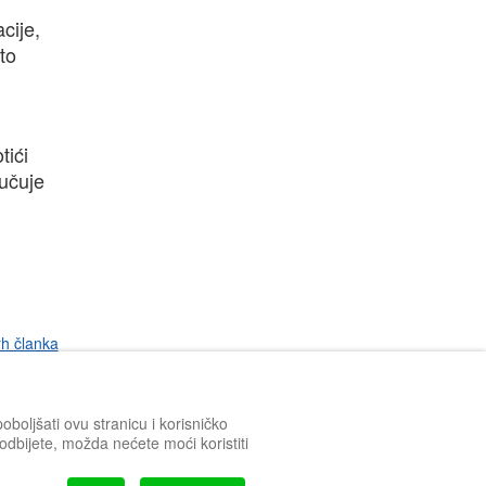
cije,
što
tići
jučuje
rh članka
boljšati ovu stranicu i korisničko
h odbijete, možda nećete moći koristiti