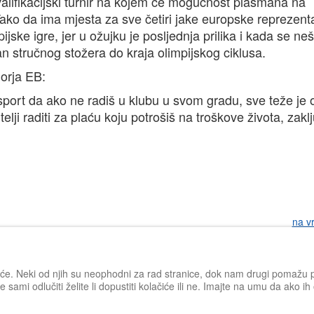
valifikacijski turnir na kojem će mogućnost plasmana na
. Tako da ima mjesta za sve četiri jake europske reprezenta
ijske igre, jer u ožujku je posljednja prilika i kada se ne
an stručnog stožera do kraja olimpijskog ciklusa.
morja EB:
 sport da ako ne radiš u klubu u svom gradu, sve teže je o
ji raditi za plaću koju potrošiš na troškove života, zakl
na v
iće. Neki od njih su neophodni za rad stranice, dok nam drugi pomažu po
 sami odlučiti želite li dopustiti kolačiće ili ne. Imajte na umu da ako i
Impressum