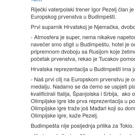
Riječki vaterpolski trener Igor Pezelj član 
Europskog prvenstva u Budimpešti.
Prvi suparnik Hrvatskoj je Njemačka, dvoboj
- Atmosfera je super, nema nikakve napetos
navečer smo stigli u Budimpeštu, hotel je od
pripremnom dvoboju sa Rusijom koje želimo 
početak prvenstva, rekao je Tucakov pomoćn
Hrvatska reprezentacija u Budimpešti ima ja
- Naš prvi cilj na Europskom prvenstvu je o
medalju. Nadamo se da ćemo se uspjeti plasi
kvalificirali Italija, Španjolska i Srbija, 
Olimpijske igre ide prva reprezentacija u por
Olimpijske igre traže još Mađari koji su dom
Olimpijske igre, kaže Pezelj.
Budimpešta nije posljednja prilika za Tokio.