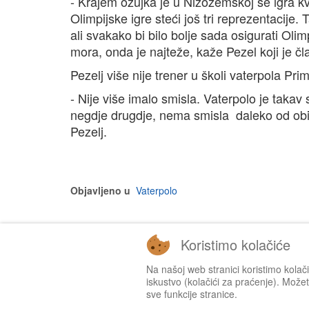
- Krajem ožujka je u Nizozemskoj se igra k
Olimpijske igre steći još tri reprezentacije
ali svakako bi bilo bolje sada osigurati Olimp
mora, onda je najteže, kaže Pezel koji je čl
Pezelj više nije trener u školi vaterpola Pri
- Nije više imalo smisla. Vaterpolo je takav
negdje drugdje, nema smisla daleko od obitel
Pezelj.
Objavljeno u
Vaterpolo
Koristimo kolačiće
Na našoj web stranici koristimo kolač
iskustvo (kolačići za praćenje). Možete
sve funkcije stranice.