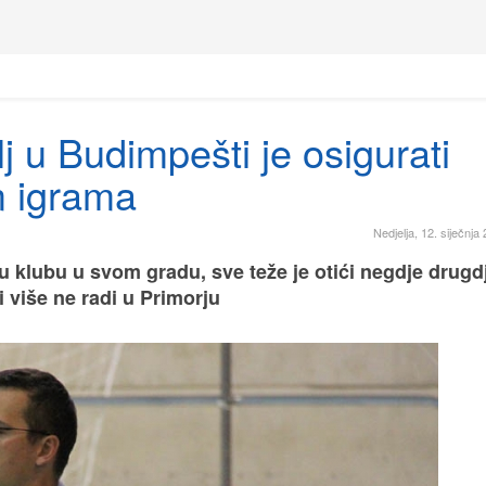
 u Budimpešti je osigurati
m igrama
Nedjelja, 12. siječnja
 u klubu u svom gradu, sve teže je otići negdje drugd
 više ne radi u Primorju