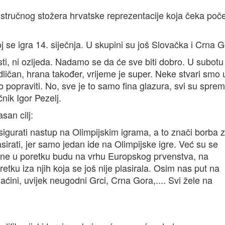
je stručnog stožera hrvatske reprezentacije koja čeka poč
 se igra 14. siječnja. U skupini su još Slovačka i Crna G
ti, ni ozljeda. Nadamo se da će sve biti dobro. U subotu
ličan, hrana također, vrijeme je super. Neke stvari smo u
popraviti. No, sve je to samo fina glazura, svi su sprem
ik Igor Pezelj.
san cilj:
sigurati nastup na Olimpijskim igrama, a to znači borba 
rati, jer samo jedan ide na Olimpijske igre. Već su se
ako one u poretku budu na vrhu Europskog prvenstva, na
etku iza njih koja se još nije plasirala. Osim nas put na
aćini, uvijek neugodni Grci, Crna Gora,.... Svi žele na